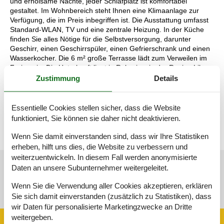
und erholsame Nächte, jeder Schlafplatz ist komfortabel
gestaltet. Im Wohnbereich steht Ihnen eine Klimaanlage zur
Verfügung, die im Preis inbegriffen ist. Die Ausstattung umfasst
Standard-WLAN, TV und eine zentrale Heizung. In der Küche
finden Sie alles Nötige für die Selbstversorgung, darunter
Geschirr, einen Geschirrspüler, einen Gefrierschrank und einen
Wasserkocher. Die 6 m² große Terrasse lädt zum Verweilen im
Freien ein. Die Unterkunft liegt in Rakovica, in der Region Lika
und Gorski kotar Plitvice – ideal, um die Umgebung zu
Zustimmung
Details
erkunden. Handtücher werden bereitgestellt, sodass Sie mit
leichtem Gepäck reisen können. K-21794 ist eine praktische
Wahl für alle, die Wert auf Komfort und eine gute Ausstattung
Essentielle Cookies stellen sicher, dass die Website
legen.
funktioniert, Sie können sie daher nicht deaktivieren.
Wenn Sie damit einverstanden sind, dass wir Ihre Statistiken
erheben, hilft uns dies, die Website zu verbessern und
weiterzuentwickeln. In diesem Fall werden anonymisierte
Daten an unsere Subunternehmer weitergeleitet.
Siehe Häuser nebenan
Wenn Sie die Verwendung aller Cookies akzeptieren, erklären
Sonnenstand über dem gewählten Objekt
😎
Sie sich damit einverstanden (zusätzlich zu Statistiken), dass
wir Daten für personalisierte Marketingzwecke an Dritte
weitergeben.