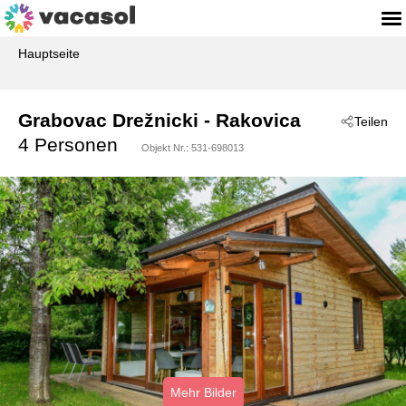
Hauptseite
Grabovac Drežnicki
 - Rakovica
Teilen
 - 47245
4 Personen
Objekt Nr.:
531-698013
Mehr Bilder