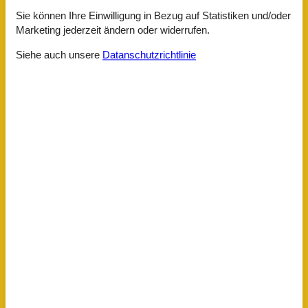
Ausstattung
Sie können Ihre Einwilligung in Bezug auf Statistiken und/oder
Marketing jederzeit ändern oder widerrufen.
Serviceeinrichtungen
Siehe auch unsere
Datanschutzrichtlinie
Bettwäsche
Dusche
Handtücher
Internet - WLAN
Klimaanlage
Kühlschrank
Separate Küche
Terrasse
Tiere nicht erlaubt
TV
Waschmaschine
Wasserkocher
Umliegende einrichtungen
Garten zur Nutzung
Parkplatz
Sitzecke im Garten
Unterkünfte
Grillmöglichkeit