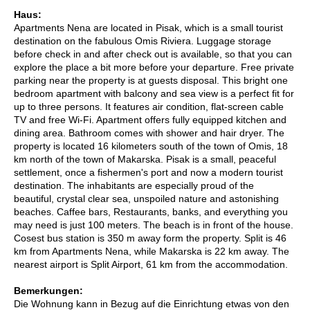
Haus:
Apartments Nena are located in Pisak, which is a small tourist
destination on the fabulous Omis Riviera. Luggage storage
before check in and after check out is available, so that you can
explore the place a bit more before your departure. Free private
parking near the property is at guests disposal. This bright one
bedroom apartment with balcony and sea view is a perfect fit for
up to three persons. It features air condition, flat-screen cable
TV and free Wi-Fi. Apartment offers fully equipped kitchen and
dining area. Bathroom comes with shower and hair dryer. The
property is located 16 kilometers south of the town of Omis, 18
km north of the town of Makarska. Pisak is a small, peaceful
settlement, once a fishermen's port and now a modern tourist
destination. The inhabitants are especially proud of the
beautiful, crystal clear sea, unspoiled nature and astonishing
beaches. Caffee bars, Restaurants, banks, and everything you
may need is just 100 meters. The beach is in front of the house.
Cosest bus station is 350 m away form the property. Split is 46
km from Apartments Nena, while Makarska is 22 km away. The
nearest airport is Split Airport, 61 km from the accommodation.
Bemerkungen:
Die Wohnung kann in Bezug auf die Einrichtung etwas von den