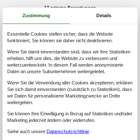
17 externe Bewertungen
Zustimmung
Details
4,5
april 2026
Allgemein:
Essentielle Cookies stellen sicher, dass die Website
Podczas naszego pobytu zauważyłem jak wszystko było
funktioniert, Sie können sie daher nicht deaktivieren.
wygodne od początku do końca. Łatwy sposób parkowania
pozwolił nam szybko się zadomowić a pobliskie kawiarnie
Wenn Sie damit einverstanden sind, dass wir Ihre Statistiken
zapewniały proste opcje diningowe bez stresu.
erheben, hilft uns dies, die Website zu verbessern und
weiterzuentwickeln. In diesem Fall werden anonymisierte
4,5
marts 2025
Daten an unsere Subunternehmer weitergeleitet.
Allgemein:
Dette sted er perfekt til en kort getaway, Spiseområdet var
Wenn Sie die Verwendung aller Cookies akzeptieren, erklären
hyggeligt, og jeg elskede bekvemmeligheden ved at have et
Sie sich damit einverstanden (zusätzlich zu Statistiken), dass
fuldt udstyret køkken, Den gratis parkering gjorde det nemt at
wir Daten für personalisierte Marketingzwecke an Dritte
udforske området uden besvær,
weitergeben.
Sie können Ihre Einwilligung in Bezug auf Statistiken und/oder
4,5
februar 2025
Marketing jederzeit ändern oder widerrufen.
Allgemein:
This one-bedroom apartment is quite functional, The
Siehe auch unsere
Datanschutzrichtlinie
kitchenware was in good condition, and I appreciated having a
stove for cooking, The free WiFi worked well throughout my