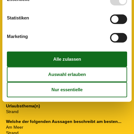
Lage
Seeblick
Statistiken
Raumgegenstände
Herd
TV
Marketing
Sanitär / Waschen
Dusche
Sonstige
Balkon
Haartrockner
Klimaanlage
Parkplatz (öffentlich)
Typ
Fewo.
Urlaubsthema(n)
Strand
Welche der folgenden Aussagen beschreibt am besten...
Am Meer
Strand