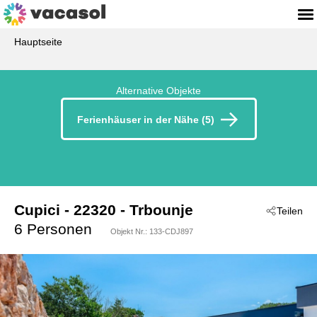
Hauptseite
Alternative Objekte
Ferienhäuser in der Nähe (5)
Cupici
 - 22320
 - Trbounje
Teilen
 - Drnis - Trbounje
6 Personen
Objekt Nr.:
133-CDJ897