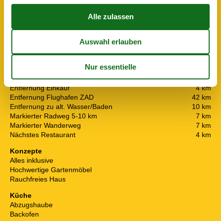
Elektrogeräte
2 Fernseher
Haartrockner
Internet (drahtlos)
Smart TV
In der Nähe
Die nächste Stadt
4,5 km
Entf. zum Wasser/Baden
27 km
Entfernung Einkauf
4 km
Entfernung Flughafen ZAD
42 km
Entfernung zu alt. Wasser/Baden
10 km
Markierter Radweg 5-10 km
7 km
Markierter Wanderweg
7 km
Nächstes Restaurant
4 km
Konzepte
Alles inklusive
Hochwertige Gartenmöbel
Rauchfreies Haus
Küche
Abzugshaube
Backofen