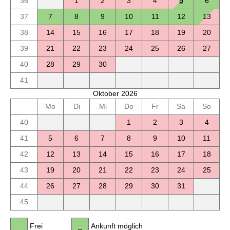
36
1
2
3
4
5
6
37
7
8
9
10
11
12
13
38
14
15
16
17
18
19
20
39
21
22
23
24
25
26
27
40
28
29
30
41
Oktober 2026
Mo
Di
Mi
Do
Fr
Sa
So
40
1
2
3
4
41
5
6
7
8
9
10
11
42
12
13
14
15
16
17
18
43
19
20
21
22
23
24
25
44
26
27
28
29
30
31
45
Frei
Ankunft möglich