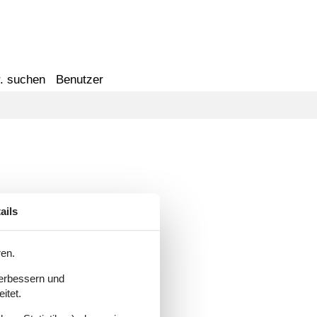
. suchen
Benutzer
ails
ren.
verbessern und
itet.