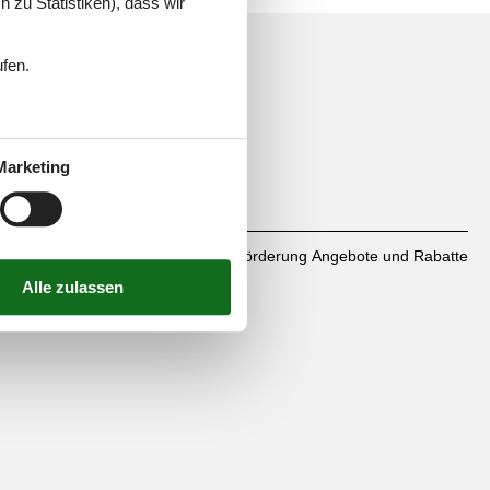
 zu Statistiken), dass wir
ufen.
mbH
Marketing
linie
Über uns
Scholarship
Jugendförderung
Angebote und Rabatte