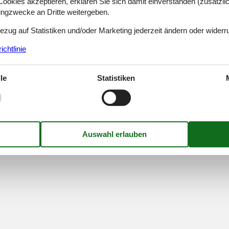
okies akzeptieren, erklären Sie sich damit einverstanden (zusätzlich
tingzwecke an Dritte weitergeben.
Finden Sie uns
Bezug auf Statistiken und/oder Marketing jederzeit ändern oder widerr
chtlinie
Metatravel Deutschland G
Poststraße 33
DE-20354
Hamburg
le
Statistiken
Deutschland
Ust-IdNr.:
DE312256700
Impressum
Kontakt
Cookies
FAQ
Datenschutzricht