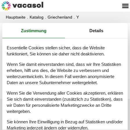
Hauptseite
Katalog
Griechenland
Y
Zustimmung
Details
Katalog - Griechenland - Ydroussa
Samos
Essentielle Cookies stellen sicher, dass die Website
funktioniert, Sie können sie daher nicht deaktivieren.
Ferienhaus - 6 Personen - Ydroussa Samos - Ydroussa Samos - 83200 - Samos
Wenn Sie damit einverstanden sind, dass wir Ihre Statistiken
Objekt Nr.:
137-GSM102
erheben, hilft uns dies, die Website zu verbessern und
6 Personen
weiterzuentwickeln. In diesem Fall werden anonymisierte
Daten an unsere Subunternehmer weitergeleitet.
Wenn Sie die Verwendung aller Cookies akzeptieren, erklären
Sie sich damit einverstanden (zusätzlich zu Statistiken), dass
wir Daten für personalisierte Marketingzwecke an Dritte
Kundenservice
weitergeben.
Sie können Ihre Einwilligung in Bezug auf Statistiken und/oder
(+49) 040 8740 6723
Marketing jederzeit ändern oder widerrufen.