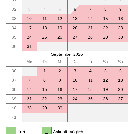
31
1
2
32
3
4
5
6
7
8
9
33
10
11
12
13
14
15
16
34
17
18
19
20
21
22
23
35
24
25
26
27
28
29
30
36
31
September 2026
Mo
Di
Mi
Do
Fr
Sa
So
36
1
2
3
4
5
6
37
7
8
9
10
11
12
13
38
14
15
16
17
18
19
20
39
21
22
23
24
25
26
27
40
28
29
30
41
Frei
Ankunft möglich