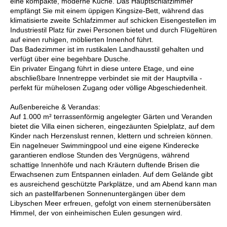
eine kompakte, moderne Küche. Das Hauptschlafzimmer
empfängt Sie mit einem üppigen Kingsize-Bett, während das
klimatisierte zweite Schlafzimmer auf schicken Eisengestellen im
Industriestil Platz für zwei Personen bietet und durch Flügeltüren
auf einen ruhigen, möblierten Innenhof führt.
Das Badezimmer ist im rustikalen Landhausstil gehalten und
verfügt über eine begehbare Dusche.
Ein privater Eingang führt in diese untere Etage, und eine
abschließbare Innentreppe verbindet sie mit der Hauptvilla -
perfekt für mühelosen Zugang oder völlige Abgeschiedenheit.
Außenbereiche & Verandas:
Auf 1.000 m² terrassenförmig angelegter Gärten und Veranden
bietet die Villa einen sicheren, eingezäunten Spielplatz, auf dem
Kinder nach Herzenslust rennen, klettern und schreien können.
Ein nagelneuer Swimmingpool und eine eigene Kinderecke
garantieren endlose Stunden des Vergnügens, während
schattige Innenhöfe und nach Kräutern duftende Brisen die
Erwachsenen zum Entspannen einladen. Auf dem Gelände gibt
es ausreichend geschützte Parkplätze, und am Abend kann man
sich an pastellfarbenen Sonnenuntergängen über dem
Libyschen Meer erfreuen, gefolgt von einem sternenübersäten
Himmel, der von einheimischen Eulen gesungen wird.