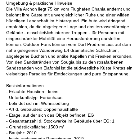
Umgebung & praktische Hinweise
Die Villa Archon liegt 75 km vom Flughafen Chania entfernt und
belohnt ihre Gäste mit unvergleichlicher Ruhe und einer wilden,
hügeligen Landschaft im Hintergrund. Ein Auto wird dringend
empfohlen, da die abgelegene Lage und das terrassenförmige
Gelände - einschließlich interner Treppen - für Personen mit
eingeschränkter Mobilität eine Herausforderung darstellen
können. Outdoor-Fans können vom Dorf Prodromi aus auf dem
nahe gelegenen Wanderweg E4 dramatische Schluchten,
abgelegene Buchten und antike Kapellen mit Fresken erkunden.
Von den Sandstränden von Sougia bis zu den rosafarbenen
Sandstränden von Elafonisi ist die südwestliche Küste Kretas ein
vielseitiges Paradies für Entdeckungen und pure Entspannung.
Basisinformationen
- Erlaubte Haustiere: keins
- Unterkunftstyp: Ferienhaus
- befindet sich in: Wohnsiedlung
- Art d. Gebäudes: Doppelhaushälfte
- Etage, auf der sich das Objekt befindet: EG
- Gesamtanzahl d. Stockwerke im Gebäude über EG: 1
- Grundstücksfläche: 1500 m²
- Baujahr: 2010
- letzte umfassende Renovierung: 2019