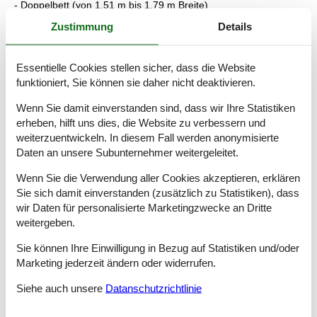
- Doppelbett (von 1,51 m bis 1,79 m Breite)
- Kinder-/Babybett
Zustimmung
Details
Schlafzimmer 3
- Doppelbett (von 1,51 m bis 1,79 m Breite)
Schlafzimmer 5
Essentielle Cookies stellen sicher, dass die Website
- 2x Einzelbett
funktioniert, Sie können sie daher nicht deaktivieren.
Schlafzimmer 7
- 2x Einzelbett
Wenn Sie damit einverstanden sind, dass wir Ihre Statistiken
erheben, hilft uns dies, die Website zu verbessern und
Badezimmer
weiterzuentwickeln. In diesem Fall werden anonymisierte
Badezimmer 1
Daten an unsere Subunternehmer weitergeleitet.
- Dusche
- Waschbecken
Wenn Sie die Verwendung aller Cookies akzeptieren, erklären
- Toilette
Sie sich damit einverstanden (zusätzlich zu Statistiken), dass
- Föhn
Badezimmer 3
wir Daten für personalisierte Marketingzwecke an Dritte
- Dusche
weitergeben.
- Waschbecken
- Toilette
Sie können Ihre Einwilligung in Bezug auf Statistiken und/oder
- Föhn
Marketing jederzeit ändern oder widerrufen.
Badezimmer 5
- Dusche
Siehe auch unsere
Datanschutzrichtlinie
- Waschbecken
- Toilette