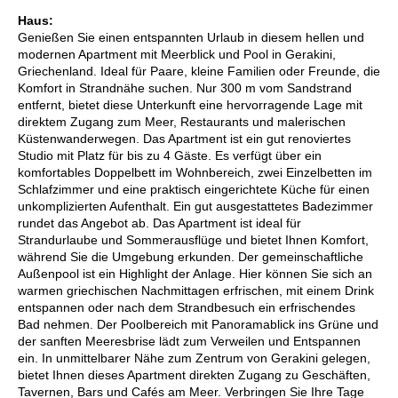
Haus:
Genießen Sie einen entspannten Urlaub in diesem hellen und
modernen Apartment mit Meerblick und Pool in Gerakini,
Griechenland. Ideal für Paare, kleine Familien oder Freunde, die
Komfort in Strandnähe suchen. Nur 300 m vom Sandstrand
entfernt, bietet diese Unterkunft eine hervorragende Lage mit
direktem Zugang zum Meer, Restaurants und malerischen
Küstenwanderwegen. Das Apartment ist ein gut renoviertes
Studio mit Platz für bis zu 4 Gäste. Es verfügt über ein
komfortables Doppelbett im Wohnbereich, zwei Einzelbetten im
Schlafzimmer und eine praktisch eingerichtete Küche für einen
unkomplizierten Aufenthalt. Ein gut ausgestattetes Badezimmer
rundet das Angebot ab. Das Apartment ist ideal für
Strandurlaube und Sommerausflüge und bietet Ihnen Komfort,
während Sie die Umgebung erkunden. Der gemeinschaftliche
Außenpool ist ein Highlight der Anlage. Hier können Sie sich an
warmen griechischen Nachmittagen erfrischen, mit einem Drink
entspannen oder nach dem Strandbesuch ein erfrischendes
Bad nehmen. Der Poolbereich mit Panoramablick ins Grüne und
der sanften Meeresbrise lädt zum Verweilen und Entspannen
ein. In unmittelbarer Nähe zum Zentrum von Gerakini gelegen,
bietet Ihnen dieses Apartment direkten Zugang zu Geschäften,
Tavernen, Bars und Cafés am Meer. Verbringen Sie Ihre Tage