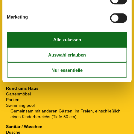
Tischtennis Tisch
Mit anderen Gästen geteilt
Küchenartikel
Marketing
Kochfeld
2 Kochplatten, Ceranfeld
Kühlschrank
Lage
In einem Ferienpark
Seeblick
Parkeinrichtungen
Rezeption
Raumgegenstände
TV
SAT-TV
Rund ums Haus
Gartenmöbel
Parken
Swimming pool
Gemeinsam mit anderen Gästen, im Freien, einschließlich
eines Kinderbereichs (Tiefe 50 cm)
Sanitär / Waschen
Dusche