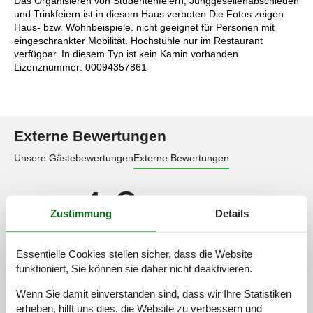
Das Organisieren von Studentenfeiern, Junggesellenabschieden
und Trinkfeiern ist in diesem Haus verboten Die Fotos zeigen
Haus- bzw. Wohnbeispiele. nicht geeignet für Personen mit
eingeschränkter Mobilität. Hochstühle nur im Restaurant
verfügbar. In diesem Typ ist kein Kamin vorhanden.
Lizenznummer: 00094357861
Externe Bewertungen
Unsere Gästebewertungen
Externe Bewertungen
4,3
Zustimmung
Details
50 externe Bewertungen
Essentielle Cookies stellen sicher, dass die Website
funktioniert, Sie können sie daher nicht deaktivieren.
4,5
januar 2025
Wenn Sie damit einverstanden sind, dass wir Ihre Statistiken
Allgemein:
God værdi for pengene! Morgenmaden var en dejlig detalje, og
erheben, hilft uns dies, die Website zu verbessern und