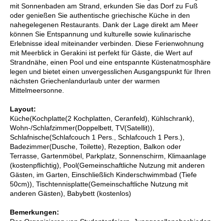
mit Sonnenbaden am Strand, erkunden Sie das Dorf zu Fuß
oder genießen Sie authentische griechische Küche in den
nahegelegenen Restaurants. Dank der Lage direkt am Meer
können Sie Entspannung und kulturelle sowie kulinarische
Erlebnisse ideal miteinander verbinden. Diese Ferienwohnung
mit Meerblick in Gerakini ist perfekt für Gäste, die Wert auf
Strandnähe, einen Pool und eine entspannte Küstenatmosphäre
legen und bietet einen unvergesslichen Ausgangspunkt für Ihren
nächsten Griechenlandurlaub unter der warmen
Mittelmeersonne.
Layout:
Küche(Kochplatte(2 Kochplatten, Ceranfeld), Kühlschrank),
Wohn-/Schlafzimmer(Doppelbett, TV(Satellit)),
Schlafnische(Schlafcouch 1 Pers., Schlafcouch 1 Pers.),
Badezimmer(Dusche, Toilette), Rezeption, Balkon oder
Terrasse, Gartenmöbel, Parkplatz, Sonnenschirm, Klimaanlage
(kostenpflichtig), Pool(Gemeinschaftliche Nutzung mit anderen
Gästen, im Garten, Einschließlich Kinderschwimmbad (Tiefe
50cm)), Tischtennisplatte(Gemeinschaftliche Nutzung mit
anderen Gästen), Babybett (kostenlos)
Bemerkungen: