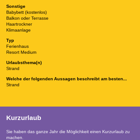
Sonstige
Babybett (kostenlos)
Balkon oder Terrasse
Haartrockner
Klimaanlage
Typ
Ferienhaus
Resort Medium
Urlaubsthema(n)
Strand
Welche der folgenden Aussagen beschreibt am besten...
Strand
Kurzurlaub
Sie haben das ganze Jahr die Möglichkeit einen Kurzurlaub zu
machen.