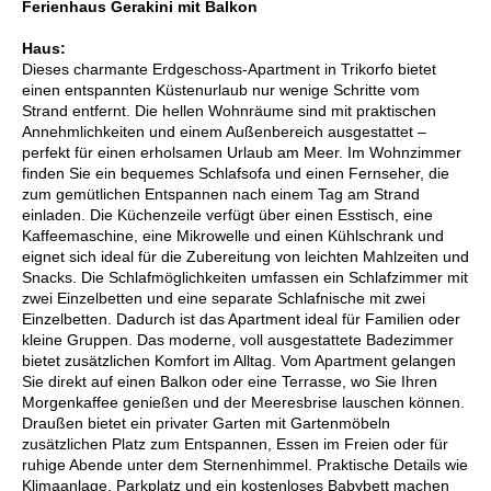
Ferienhaus Gerakini mit Balkon
Haus:
Dieses charmante Erdgeschoss-Apartment in Trikorfo bietet
einen entspannten Küstenurlaub nur wenige Schritte vom
Strand entfernt. Die hellen Wohnräume sind mit praktischen
Annehmlichkeiten und einem Außenbereich ausgestattet –
perfekt für einen erholsamen Urlaub am Meer. Im Wohnzimmer
finden Sie ein bequemes Schlafsofa und einen Fernseher, die
zum gemütlichen Entspannen nach einem Tag am Strand
einladen. Die Küchenzeile verfügt über einen Esstisch, eine
Kaffeemaschine, eine Mikrowelle und einen Kühlschrank und
eignet sich ideal für die Zubereitung von leichten Mahlzeiten und
Snacks. Die Schlafmöglichkeiten umfassen ein Schlafzimmer mit
zwei Einzelbetten und eine separate Schlafnische mit zwei
Einzelbetten. Dadurch ist das Apartment ideal für Familien oder
kleine Gruppen. Das moderne, voll ausgestattete Badezimmer
bietet zusätzlichen Komfort im Alltag. Vom Apartment gelangen
Sie direkt auf einen Balkon oder eine Terrasse, wo Sie Ihren
Morgenkaffee genießen und der Meeresbrise lauschen können.
Draußen bietet ein privater Garten mit Gartenmöbeln
zusätzlichen Platz zum Entspannen, Essen im Freien oder für
ruhige Abende unter dem Sternenhimmel. Praktische Details wie
Klimaanlage, Parkplatz und ein kostenloses Babybett machen