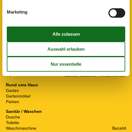
Kochfeld
3-Plattenherd, elektrisch
Kühlschrank
Marketing
Microwelle
Toaster
Wasserkocher
Lage
In einem Ferienpark
Seeblick
Raumgegenstände
Esstisch
Herd
TV
Satellit, deutsche Fernsehsender
Rund ums Haus
Garten
Gartenmöbel
Parken
Sanitär / Waschen
Dusche
Toilette
Waschmaschine
Bezahlt