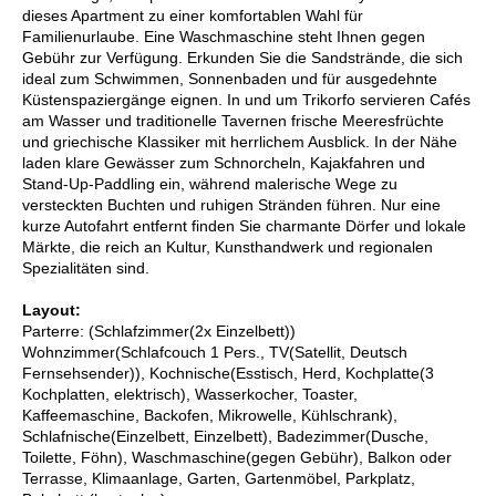
dieses Apartment zu einer komfortablen Wahl für
Familienurlaube. Eine Waschmaschine steht Ihnen gegen
Gebühr zur Verfügung. Erkunden Sie die Sandstrände, die sich
ideal zum Schwimmen, Sonnenbaden und für ausgedehnte
Küstenspaziergänge eignen. In und um Trikorfo servieren Cafés
am Wasser und traditionelle Tavernen frische Meeresfrüchte
und griechische Klassiker mit herrlichem Ausblick. In der Nähe
laden klare Gewässer zum Schnorcheln, Kajakfahren und
Stand-Up-Paddling ein, während malerische Wege zu
versteckten Buchten und ruhigen Stränden führen. Nur eine
kurze Autofahrt entfernt finden Sie charmante Dörfer und lokale
Märkte, die reich an Kultur, Kunsthandwerk und regionalen
Spezialitäten sind.
Layout:
Parterre: (Schlafzimmer(2x Einzelbett))
Wohnzimmer(Schlafcouch 1 Pers., TV(Satellit, Deutsch
Fernsehsender)), Kochnische(Esstisch, Herd, Kochplatte(3
Kochplatten, elektrisch), Wasserkocher, Toaster,
Kaffeemaschine, Backofen, Mikrowelle, Kühlschrank),
Schlafnische(Einzelbett, Einzelbett), Badezimmer(Dusche,
Toilette, Föhn), Waschmaschine(gegen Gebühr), Balkon oder
Terrasse, Klimaanlage, Garten, Gartenmöbel, Parkplatz,