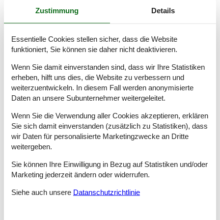
- Schlafzimmer abdunkelbar
Zustimmung
Details
Badezimmer
Badezimmer 1
Essentielle Cookies stellen sicher, dass die Website
- Dusche
funktioniert, Sie können sie daher nicht deaktivieren.
- Toilette
Badezimmer 3
Wenn Sie damit einverstanden sind, dass wir Ihre Statistiken
- Dusche
erheben, hilft uns dies, die Website zu verbessern und
- Toilette
weiterzuentwickeln. In diesem Fall werden anonymisierte
Badezimmer 5
Daten an unsere Subunternehmer weitergeleitet.
- Dusche
- Toilette
Wenn Sie die Verwendung aller Cookies akzeptieren, erklären
Sie sich damit einverstanden (zusätzlich zu Statistiken), dass
Wellness
wir Daten für personalisierte Marketingzwecke an Dritte
- Whirlpool
weitergeben.
Kochen/Wohnen
Sie können Ihre Einwilligung in Bezug auf Statistiken und/oder
- Kaffeemaschine: Espressokanne, Kaffeemaschine
Marketing jederzeit ändern oder widerrufen.
- Kühl-/Gefrierschrank: Gefrierfach, Tiefkühlschrank,
Kühlschrank
Siehe auch unsere
Datanschutzrichtlinie
- Herd: Elektroherd, Herd
- Backofen
- Toaster