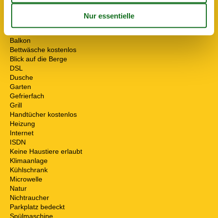
Anzahl Badezimmer
3
Anzahl der Zimmer
8
Anzahl Schlafzimmer
4
Backofen
Balkon
Bettwäsche kostenlos
Blick auf die Berge
DSL
Dusche
Garten
Gefrierfach
Grill
Handtücher kostenlos
Heizung
Internet
ISDN
Keine Haustiere erlaubt
Klimaanlage
Kühlschrank
Microwelle
Natur
Nichtraucher
Parkplatz bedeckt
Spülmaschine