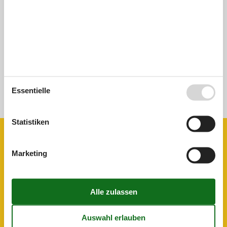
Insgesamt:
5,0
Externe Bewertungen
Keine detaillierten externen Bewertungen
Siehe Häuser nebenan
Essentielle
Sonnenstand über dem gewählten Objekt
😎
Statistiken
Ausstattung
Marketing
Entfernung
Flughafen CHQ
48,7 km
Flughafen HER
104,1 km
Meer
1,2 km
See
200 m
Hausinfo