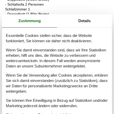
- Schlafsofa 2 Personen
Schlafzimmer 1
- Doppelbett (1,80m Breite)
- Kinder-/Babybett
Zustimmung
Details
- Schlafzimmer abdunkelbar
Schlafzimmer 3
- Doppelbett (1,80m Breite)
Essentielle Cookies stellen sicher, dass die Website
- Kinder-/Babybett
funktioniert, Sie können sie daher nicht deaktivieren.
- Schlafzimmer abdunkelbar
Schlafzimmer 5
Wenn Sie damit einverstanden sind, dass wir Ihre Statistiken
- 2x Einzelbett
erheben, hilft uns dies, die Website zu verbessern und
- Schlafzimmer abdunkelbar
weiterzuentwickeln. In diesem Fall werden anonymisierte
Daten an unsere Subunternehmer weitergeleitet.
Badezimmer
Badezimmer 1
Wenn Sie die Verwendung aller Cookies akzeptieren, erklären
- Dusche
Sie sich damit einverstanden (zusätzlich zu Statistiken), dass
- Waschbecken
wir Daten für personalisierte Marketingzwecke an Dritte
- Toilette
weitergeben.
- Föhn
Badezimmer 3
Sie können Ihre Einwilligung in Bezug auf Statistiken und/oder
- Dusche
Marketing jederzeit ändern oder widerrufen.
- Waschbecken
- Toilette