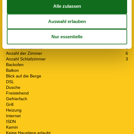
Entfernung
Flughafen CHQ
48,7 km
Flughafen HER
104,1 km
Meer
600 m
See
2 km
Hausinfo
Anzahl Badezimmer
2
Anzahl der Zimmer
6
Anzahl Schlafzimmer
3
Backofen
Balkon
Blick auf die Berge
DSL
Dusche
Freistehend
Gefrierfach
Grill
Heizung
Internet
ISDN
Kamin
Keine Haustiere erlaubt