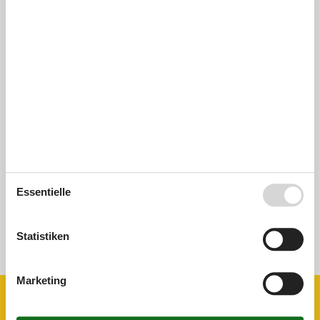
Externe Bewertungen
Unsere Gästebewertungen
Externe Bewertungen
0,0
Insgesamt:
0,0
Externe Bewertungen
Keine detaillierten externen Bewertungen
Essentielle
Siehe Häuser nebenan
Statistiken
Sonnenstand über dem gewählten Objekt
😎
Marketing
Ausstattung