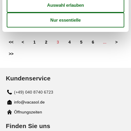
Ferienhaus - 8 Personen - 73007 - Georgioupoli
Objekt Nr.:
309-GR6485.660.1
8 Personen
<<
<
1
2
3
4
5
6
...
>
>>
Kundenservice
(+49) 040 8740 6723
info@vacasol.de
Mail
Öffnungszeiten
Finden Sie uns