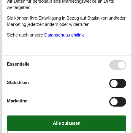
wir Daten für personalisierte Marketingzwecke an Dritte
weitergeben.
Sie können Ihre Einwilligung in Bezug auf Statistiken und/oder
Ferienhaus - 6 Personen - 73007 - Georgioupoli
Marketing jederzeit ändern oder widerrufen.
Objekt Nr.:
309-GR6485.675.1
Siehe auch unsere
Datanschutzrichtlinie
6 Personen
Ferienhaus - 8 Personen - 73007 - Georgioupoli
Essentielle
Objekt Nr.:
309-GR6485.692.1
8 Personen
Statistiken
Marketing
Ferienhaus - 6 Personen - 73007 - Georgioupoli
Objekt Nr.:
309-GR6485.676.1
6 Personen