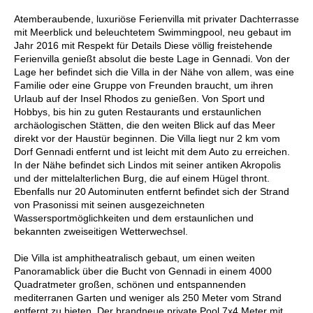
Atemberaubende, luxuriöse Ferienvilla mit privater Dachterrasse
mit Meerblick und beleuchtetem Swimmingpool, neu gebaut im
Jahr 2016 mit Respekt für Details Diese völlig freistehende
Ferienvilla genießt absolut die beste Lage in Gennadi. Von der
Lage her befindet sich die Villa in der Nähe von allem, was eine
Familie oder eine Gruppe von Freunden braucht, um ihren
Urlaub auf der Insel Rhodos zu genießen. Von Sport und
Hobbys, bis hin zu guten Restaurants und erstaunlichen
archäologischen Stätten, die den weiten Blick auf das Meer
direkt vor der Haustür beginnen. Die Villa liegt nur 2 km vom
Dorf Gennadi entfernt und ist leicht mit dem Auto zu erreichen.
In der Nähe befindet sich Lindos mit seiner antiken Akropolis
und der mittelalterlichen Burg, die auf einem Hügel thront.
Ebenfalls nur 20 Autominuten entfernt befindet sich der Strand
von Prasonissi mit seinen ausgezeichneten
Wassersportmöglichkeiten und dem erstaunlichen und
bekannten zweiseitigen Wetterwechsel.
Die Villa ist amphitheatralisch gebaut, um einen weiten
Panoramablick über die Bucht von Gennadi in einem 4000
Quadratmeter großen, schönen und entspannenden
mediterranen Garten und weniger als 250 Meter vom Strand
entfernt zu bieten. Der brandneue private Pool 7x4 Meter mit