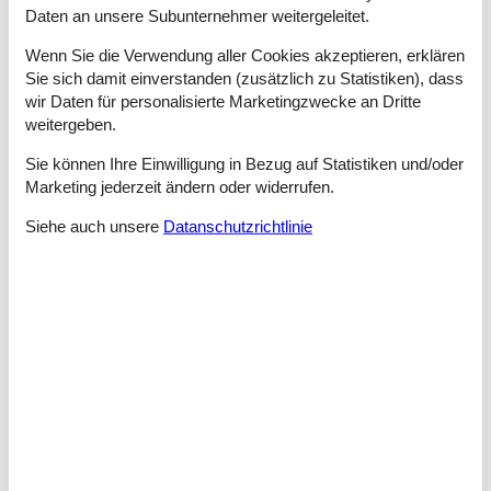
- Dusche
Daten an unsere Subunternehmer weitergeleitet.
- Waschbecken
- Toilette
Wenn Sie die Verwendung aller Cookies akzeptieren, erklären
Sie sich damit einverstanden (zusätzlich zu Statistiken), dass
Wellness
wir Daten für personalisierte Marketingzwecke an Dritte
- Outdoor Hot Tub
weitergeben.
Kochen/Wohnen
Sie können Ihre Einwilligung in Bezug auf Statistiken und/oder
- Kaffeemaschine: Filter-Kaffeemaschine, Kapsel-
Marketing jederzeit ändern oder widerrufen.
Kaffeemaschine
- Kühl-/Gefrierschrank: Gefrierfach, Tiefkühlschrank,
Siehe auch unsere
Datanschutzrichtlinie
Kühlschrank
- Herd: Glaskeramikkochfeld, Elektroherd
- Backofen
- Toaster
- Mikrowelle
- Spülmaschine
- Anzahl Esstische: keine
- Gesamtzahl Sitzplätze: keine
Entertainment
- Fernseher: Sat.-TV
- DVD-Player
- Spielekonsole