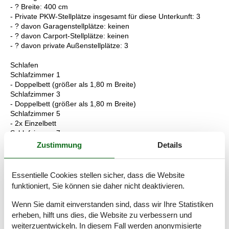
- ? Breite: 400 cm
- Private PKW-Stellplätze insgesamt für diese Unterkunft: 3
- ? davon Garagenstellplätze: keinen
- ? davon Carport-Stellplätze: keinen
- ? davon private Außen­stellplätze: 3
Schlafen
Schlafzimmer 1
- Doppelbett (größer als 1,80 m Breite)
Schlafzimmer 3
- Doppelbett (größer als 1,80 m Breite)
Schlafzimmer 5
- 2x Einzelbett
Schlafzimmer 7
- 2x Einzelbett
Zustimmung
Details
Badezimmer
Badezimmer 1
Essentielle Cookies stellen sicher, dass die Website
- Dusche
funktioniert, Sie können sie daher nicht deaktivieren.
- Badewanne
- Waschbecken
Wenn Sie damit einverstanden sind, dass wir Ihre Statistiken
- Toilette
erheben, hilft uns dies, die Website zu verbessern und
Badezimmer 3
weiterzuentwickeln. In diesem Fall werden anonymisierte