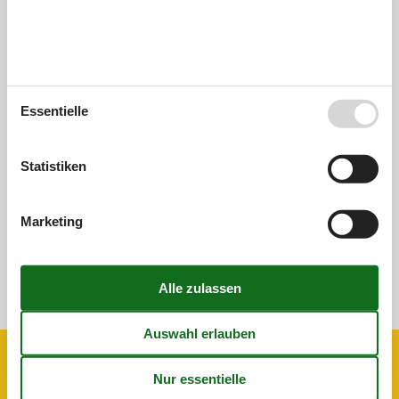
Unsere Gästebewertungen
Externe Bewertungen
0,0
Essentielle
Insgesamt:
0,0
Statistiken
Externe Bewertungen
Keine detaillierten externen Bewertungen
Marketing
Siehe Häuser nebenan
Sonnenstand über dem gewählten Objekt
😎
Ausstattung