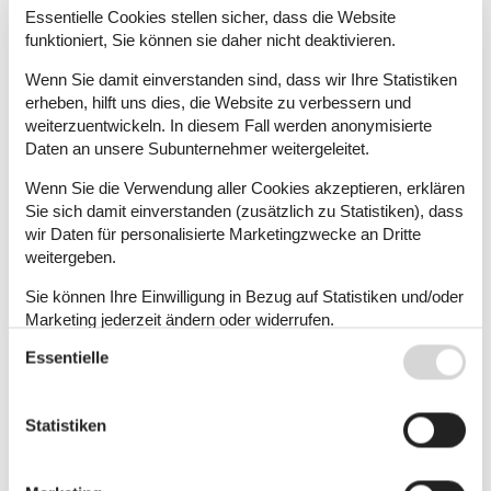
Essentielle Cookies stellen sicher, dass die Website
Ferienhaus - 5 Personen - 730 12 - Chrysoskalitissas
funktioniert, Sie können sie daher nicht deaktivieren.
Objekt Nr.:
309-GR6436.602.1
Wenn Sie damit einverstanden sind, dass wir Ihre Statistiken
5 Personen
erheben, hilft uns dies, die Website zu verbessern und
weiterzuentwickeln. In diesem Fall werden anonymisierte
Daten an unsere Subunternehmer weitergeleitet.
Ferienhaus - 9 Personen - 730 12 - Chrysoskalitissas
Wenn Sie die Verwendung aller Cookies akzeptieren, erklären
Objekt Nr.:
309-GR6436.606.1
Sie sich damit einverstanden (zusätzlich zu Statistiken), dass
9 Personen
wir Daten für personalisierte Marketingzwecke an Dritte
weitergeben.
Sie können Ihre Einwilligung in Bezug auf Statistiken und/oder
Marketing jederzeit ändern oder widerrufen.
Ferienhaus - 10 Personen - 730 12 - Chrysoskalitissas
Objekt Nr.:
309-GR6436.603.1
Essentielle
Siehe auch unsere
Datanschutzrichtlinie
10 Personen
Statistiken
Ferienhaus - 2 Personen - 730 12 - Chrysoskalitissas