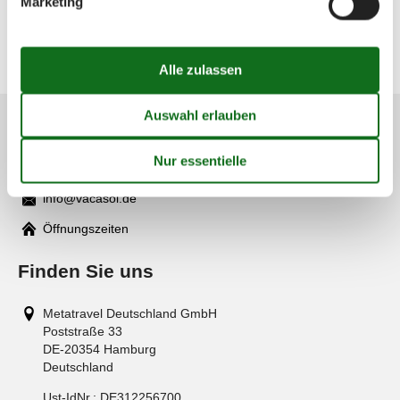
Marketing
Objekt Nr.:
309-GR6436.605.1
2 Personen
Kundenservice
(+49) 040 8740 6723
info@vacasol.de
Mail
Öffnungszeiten
Finden Sie uns
Metatravel Deutschland GmbH
Poststraße 33
DE-20354
Hamburg
Deutschland
Ust-IdNr.:
DE312256700