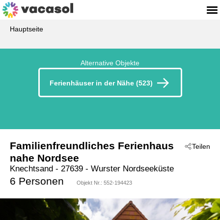
Hauptseite
Alternative Objekte
Ferienhäuser in der Nähe (523)
Familienfreundliches Ferienhaus
Teilen
nahe Nordsee
Knechtsand
 - 27639
 - Wurster Nordseeküste
6 Personen
Objekt Nr.:
552-194423