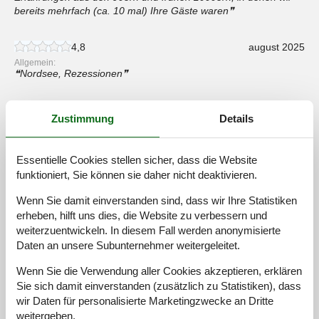
bereits mehrfach (ca. 10 mal) Ihre Gäste waren
4,8
august 2025
Allgemein:
Nordsee, Rezessionen
4,8
juni 2025
Zustimmung
Details
5,0
maj 2025
Essentielle Cookies stellen sicher, dass die Website
Allgemein:
Zufallstreffer :-D
funktioniert, Sie können sie daher nicht deaktivieren.
Wenn Sie damit einverstanden sind, dass wir Ihre Statistiken
4,5
erheben, hilft uns dies, die Website zu verbessern und
Allgemein:
weiterzuentwickeln. In diesem Fall werden anonymisierte
Die gesamte Anlge ist sehr gepflegt und es ist sehr ruhi beei
Daten an unsere Subunternehmer weitergeleitet.
IIIihnen
Wenn Sie die Verwendung aller Cookies akzeptieren, erklären
Alle Bewertungen anzeigen
Sie sich damit einverstanden (zusätzlich zu Statistiken), dass
wir Daten für personalisierte Marketingzwecke an Dritte
weitergeben.