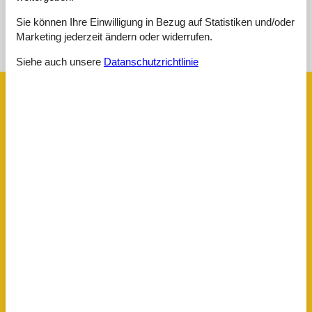
Sie können Ihre Einwilligung in Bezug auf Statistiken und/oder
Siehe Häuser nebenan
Marketing jederzeit ändern oder widerrufen.
Sonnenstand über dem gewählten Objekt
😎
Siehe auch unsere
Datanschutzrichtlinie
Ausstattung
Aktivitäten
Golf
Joggen
Kutschenfahrten
Minigolf
Nordic Walking
Radfahren
Reiten
Schwimmen
Wandern
Bad
Anzahl der Duschen
2
Badezimmerfenster