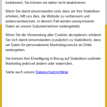
funktioniert, Sie können sie daher nicht deaktivieren.
Siehe Häuser nebenan
Wenn Sie damit einverstanden sind, dass wir Ihre Statistiken
erheben, hilft uns dies, die Website zu verbessern und
Sonnenstand über dem gewählten Objekt
😎
weiterzuentwickeln. In diesem Fall werden anonymisierte
Daten an unsere Subunternehmer weitergeleitet.
Ausstattung
Wenn Sie die Verwendung aller Cookies akzeptieren, erklären
Sie sich damit einverstanden (zusätzlich zu Statistiken), dass
wir Daten für personalisierte Marketingzwecke an Dritte
Allg. Ausstattung
weitergeben.
Heizung
Internet
Sie können Ihre Einwilligung in Bezug auf Statistiken und/oder
Nichtraucher
Marketing jederzeit ändern oder widerrufen.
Waschmaschine
WLAN
Siehe auch unsere
Datanschutzrichtlinie
Außen
Abstellraum
Garten/Liegewiese
Gartenstühle-/liegen
Grill
Kinderspielplatz
Kostenfreies Parken