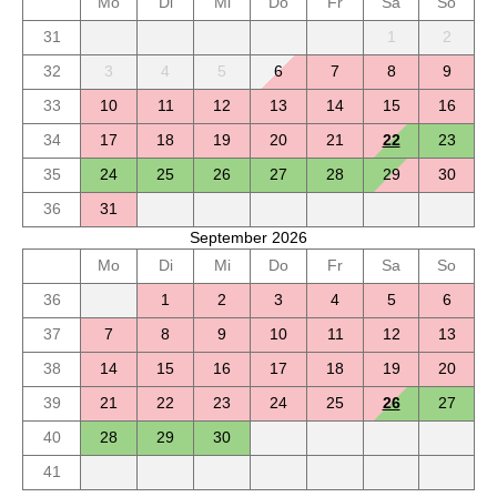
Mo
Di
Mi
Do
Fr
Sa
So
31
1
2
32
3
4
5
6
7
8
9
33
10
11
12
13
14
15
16
34
17
18
19
20
21
22
23
35
24
25
26
27
28
29
30
36
31
September 2026
Mo
Di
Mi
Do
Fr
Sa
So
36
1
2
3
4
5
6
37
7
8
9
10
11
12
13
38
14
15
16
17
18
19
20
39
21
22
23
24
25
26
27
40
28
29
30
41