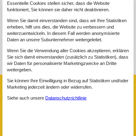
Lage:
4,6
Essentielle Cookies stellen sicher, dass die Website
funktioniert, Sie können sie daher nicht deaktivieren.
Preis-Leistung:
3,8
Wenn Sie damit einverstanden sind, dass wir Ihre Statistiken
Externe Bewertungen
Keine detaillierten externen Bewertungen
erheben, hilft uns dies, die Website zu verbessern und
weiterzuentwickeln. In diesem Fall werden anonymisierte
Daten an unsere Subunternehmer weitergeleitet.
Wenn Sie die Verwendung aller Cookies akzeptieren, erklären
Siehe Häuser nebenan
Sie sich damit einverstanden (zusätzlich zu Statistiken), dass
wir Daten für personalisierte Marketingzwecke an Dritte
Sonnenstand über dem gewählten Objekt
😎
weitergeben.
Sie können Ihre Einwilligung in Bezug auf Statistiken und/oder
Ausstattung
Marketing jederzeit ändern oder widerrufen.
Siehe auch unsere
Datanschutzrichtlinie
Aktivität einrichtungen
Radfahren
Entfernungen
Zum Arzt
1 km
Zum Bäcker
1,4 km