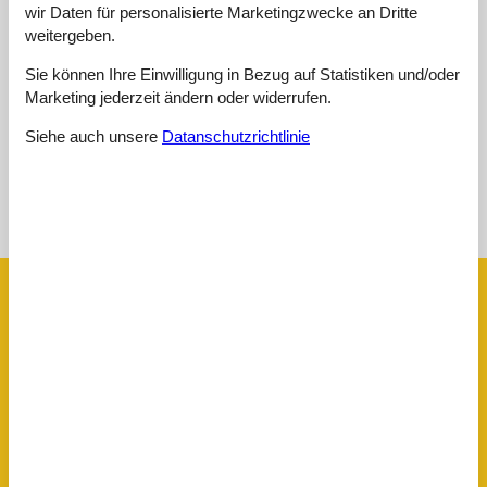
wir Daten für personalisierte Marketingzwecke an Dritte
Preis-Leistung:
5,0
weitergeben.
Externe Bewertungen
Sie können Ihre Einwilligung in Bezug auf Statistiken und/oder
Keine detaillierten externen Bewertungen
Marketing jederzeit ändern oder widerrufen.
Siehe auch unsere
Datanschutzrichtlinie
Siehe Häuser nebenan
Sonnenstand über dem gewählten Objekt
😎
Ausstattung
Aktivität einrichtungen
Klettern
Radfahren
Entfernungen
Zum Arzt
1,5 km
Zum Bahnhof
12 km