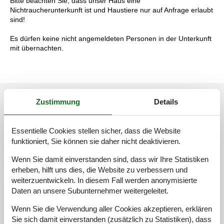
Bitte beachten Sie, dass unser Haus eine
Nichtraucherunterkunft ist und Haustiere nur auf Anfrage erlaubt
sind!
Es dürfen keine nicht angemeldeten Personen in der Unterkunft
mit übernachten.
Externe Bewertungen
Zustimmung
Details
Unsere Gästebewertungen
Externe Bewertungen
Essentielle Cookies stellen sicher, dass die Website
4,9
funktioniert, Sie können sie daher nicht deaktivieren.
Wenn Sie damit einverstanden sind, dass wir Ihre Statistiken
erheben, hilft uns dies, die Website zu verbessern und
Einrichtungen:
4,0
weiterzuentwickeln. In diesem Fall werden anonymisierte
Daten an unsere Subunternehmer weitergeleitet.
Reinigung:
5,0
Freundlichkeit:
5,0
Wenn Sie die Verwendung aller Cookies akzeptieren, erklären
Sie sich damit einverstanden (zusätzlich zu Statistiken), dass
Lage:
5,0