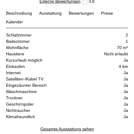
Externe Bewertungen
3,8
Beschreibung
Ausstattung
Bewertungen
Preise
Kalender
Schlafzimmer
2
Badezimmer
1
Wohnfläche
70 m²
Haustiere
Nicht erlaubt
Kurzurlaub möglich
Ja
Einkaufen
4 km
Internet
Ja
Satelliten-/Kabel TV
Ja
Eingezäunter Bereich
Ja
Waschmaschine
Ja
Trockner
Ja
Geschirrspüler
Ja
Nichtraucher
Ja
Klimafreundlich
Ja
Gesamte Ausstattung sehen