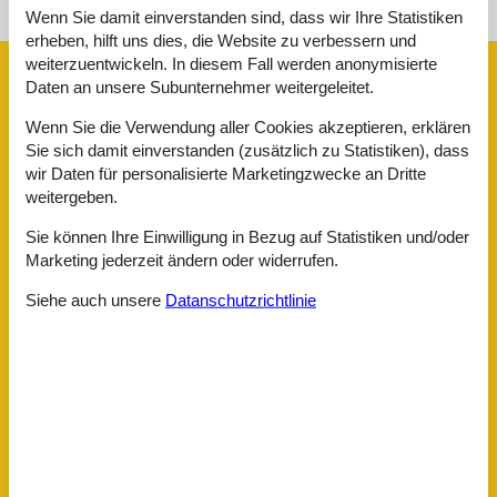
Sonnenstand über dem gewählten Objekt
😎
Wenn Sie damit einverstanden sind, dass wir Ihre Statistiken
erheben, hilft uns dies, die Website zu verbessern und
weiterzuentwickeln. In diesem Fall werden anonymisierte
Ausstattung
Daten an unsere Subunternehmer weitergeleitet.
Wenn Sie die Verwendung aller Cookies akzeptieren, erklären
Aktivität einrichtungen
Sie sich damit einverstanden (zusätzlich zu Statistiken), dass
Klettern
wir Daten für personalisierte Marketingzwecke an Dritte
Radfahren
weitergeben.
Entfernungen
Sie können Ihre Einwilligung in Bezug auf Statistiken und/oder
Höhe über dem Meeresspiegel
340 m
Marketing jederzeit ändern oder widerrufen.
Zum (Kur-)Park/Wald
500 m
Zum Arzt
4 km
Siehe auch unsere
Datanschutzrichtlinie
Zum Bahnhof
12 km
Zum Bäcker
4 km
Zum Flughafen
60 km
Zum Freizeitpark
25 km
Zum Geldautomaten/Bank
4 km
Zum Golfplatz
15 km
Zum Krankenhaus/Klinik
12 km
Zum Radweg
500 m
Zum Restaurant
500 m