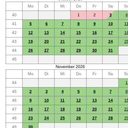
Mo
Di
Mi
Do
Fr
Sa
S
40
1
2
3
4
41
5
6
7
8
9
10
1
42
12
13
14
15
16
17
1
43
19
20
21
22
23
24
2
44
26
27
28
29
30
31
45
November 2026
Mo
Di
Mi
Do
Fr
Sa
S
44
1
45
2
3
4
5
6
7
8
46
9
10
11
12
13
14
1
47
16
17
18
19
20
21
2
48
23
24
25
26
27
28
2
49
30