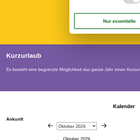
TV - Flachbild
Waschmaschi
Wasserkocher
Zu fordern
Kurzurlaub
Es besteht eine begrenzte Möglichkeit das ganze Jahr einen Kurzu
Kalender
Ankunft
Oktober 2026