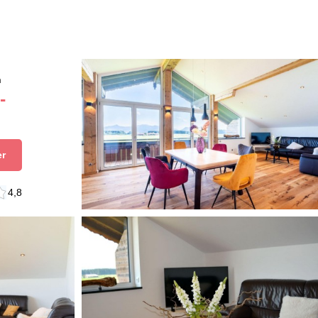
n
-
er
4,8