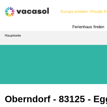
Europa erleben. Private F
Ferienhaus finden
Hauptseite
Oberndorf
 - 83125
 - Eg