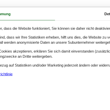
mmung
Det
Externe Bewertungen
4,8
n
Siehe Häuser nebena
r, dass die Website funktioniert, Sie können sie daher nicht deaktivie
d, dass wir Ihre Statistiken erheben, hilft uns dies, die Website zu 
all werden anonymisierte Daten an unsere Subunternehmer weitergele
5,0
okies akzeptieren, erklären Sie sich damit einverstanden (zusätzlich
5,0
tingzwecke an Dritte weitergeben.
5,0
Bezug auf Statistiken und/oder Marketing jederzeit ändern oder widerr
4,0
chtlinie
4,0
gen