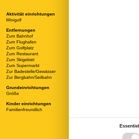
Aktivität einrichtungen
Serviceeinri
Minigolf
Backofen
Bad/WC
Entfernungen
BADEWANNE
Zum Bahnhof
6,9 km
Balkon
Zum Flughafen
59,8 km
Bergblick
Zum Golfplatz
9,6 km
Bügelbrett
Zum Restaurant
2,6 km
Doppelbett
Zum Skigebiet
21,5 km
Gefriermöglich
Zum Supermarkt
1,9 km
Gäste-WC
Zur Badestelle/Gewässer
5 km
Hochstuhl
Zur Bergbahn/Seilbahn
21,5 km
Holz- oder Pa
Haartrockner
Grundeinrichtungen
Internet - WL
Größe
116 m²
Kaffeemaschi
Kühlschrank
Kinder einrichtungen
Mehrere Schl
Familienfreundlich
Nichtraucher
Reise-/Kinderb
Essentiel
Spülmaschine
Tiere nicht erl
Toaster