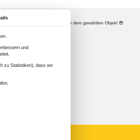
ails
n
Sonnenstand über dem gewählten Objekt
😎
ren.
verbessern und
itet.
 zu Statistiken), dass wir
ufen.