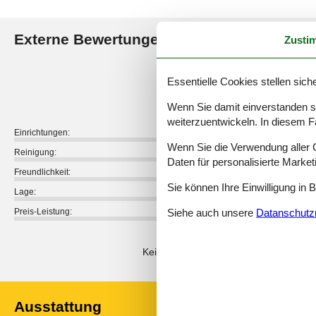
Externe Bewertungen
Zusti
Unsere Gästebewertunge
4,8
Essentielle Cookies stellen siche
Wenn Sie damit einverstanden sin
weiterzuentwickeln. In diesem F
Einrichtungen:
Wenn Sie die Verwendung aller Co
Reinigung:
Daten für personalisierte Marke
Freundlichkeit:
Sie können Ihre Einwilligung in 
Lage:
Siehe auch unsere
Datanschutzri
Preis-Leistung:
Externe Bewertungen
Keine detaillierten externen Bewertun
Ausstattung