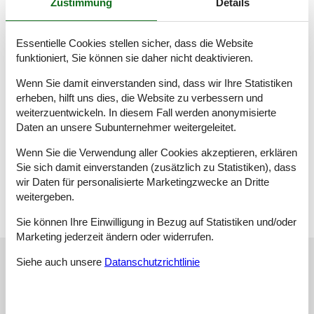
Zustimmung
Details
(Allergikergeeignet) und beidseits verstellbaren Lattenrosten
sorgen für einen erholsamen Schlaf. Das Dachfenster lässt sich
abdunkeln, ebenso auch das zweite Fenster das zusätzlich mit
einem Insektenschutz ausgestattet ist.
Essentielle Cookies stellen sicher, dass die Website
In der zusätzlichen Abstellkammer kann man Mitgebrachtes
funktioniert, Sie können sie daher nicht deaktivieren.
verstauen. Hier haben sie auch einige Reinigungsutensilien und
einen Staubsauger zur Verfügung.
Wenn Sie damit einverstanden sind, dass wir Ihre Statistiken
Die Wohnung ist mit einer modernen Fußbodenheizung
erheben, hilft uns dies, die Website zu verbessern und
ausgestattet, die einen Aufenthalt zu jeder Jahreszeit angenehm
weiterzuentwickeln. In diesem Fall werden anonymisierte
macht.
Daten an unsere Subunternehmer weitergeleitet.
Am Eingang der Wohnung erweitert sich der Treppenaufgang
zum Balkon, der mit einem kleinen Essplatz ausgestattet wurde.
Wenn Sie die Verwendung aller Cookies akzeptieren, erklären
Hier können Sie gemütlich sitzen, Brotzeit machen oder einfach
Sie sich damit einverstanden (zusätzlich zu Statistiken), dass
den Tag ausklingen lassen.
wir Daten für personalisierte Marketingzwecke an Dritte
Lizenznummer: 4009
weitergeben.
Sie können Ihre Einwilligung in Bezug auf Statistiken und/oder
Marketing jederzeit ändern oder widerrufen.
Externe Bewertungen
Siehe auch unsere
Datanschutzrichtlinie
Unsere Gästebewertungen
Externe Bewertungen