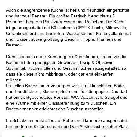
Auch die angrenzende Küche ist hell und freundlich eingerichtet
und hat zwei Fenster. Ein großer Esstisch bietet bis zu 5
Personen bequem Platz zum Essen und Ratschen. Die Küche
ist gut ausgestattet mit Kühlschrank (3***TK-Fach), Mikrowelle,
Cerankochherd und Backofen, Wasserkocher, Kaffeevollautomat
und Toaster, sowie großzügig Geschirr, Töpfe, Pfannen und
Besteck.
Damit sie noch mehr Komfort genießen können, haben wir die
Küche mit den gängigsten Gewürzen, Essig & Öl, sowie
Spülmittel, Küchenrollen und Geschirrtüchern ausgestattet, so
dass sie diese nicht mitbringen, oder gar erst einkaufen
müssen.
Im hellen Badezimmer versorgen wir sie mit kuschligen Bade-
und Handtüchern, Kleenex, Seife und Toilettenpapier. Das Bad
hat ein sichtgeschütztes Fenster, WC, Waschtisch, Spiegel und
eine Wanne mit einer Glasabtrennung zum Duschen. Ein
Badewannensitz erleichtet das Duschen zusätzlich.
Im Schlafzimmer ist alles auf Ruhe und Harmonie ausgerichtet.
Ein moderner Kleiderschrank und viel Abstellfläche bieten Platz,
das große Doppelbett mit Kaltschaummatratzen