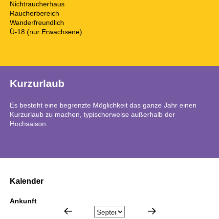
Nichtraucherhaus
Raucherbereich
Wanderfreundlich
Ü-18 (nur Erwachsene)
Kurzurlaub
Es besteht eine begrenzte Möglichkeit das ganze Jahr einen
Kurzurlaub zu machen, typischerweise außerhalb der
Hochsaison.
Kalender
Ankunft