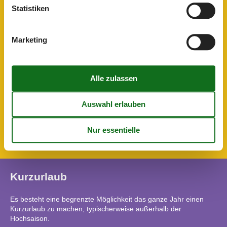
Waschmaschine
Statistiken
Wasserkocher
Umliegende einrichtungen
Fahrradunterstellmöglichkeit
Marketing
Garten zur Nutzung
Parkplatz
Unterkünfte
E-Auto Ladestation
Grillmöglichkeit
Internet im öff. Bereich
Kontaktloser Checkin/Checkout
Nichtraucherhaus
Kurzurlaub
Es besteht eine begrenzte Möglichkeit das ganze Jahr einen
Kurzurlaub zu machen, typischerweise außerhalb der
Hochsaison.