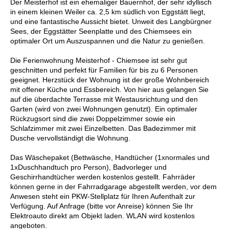
Der Meisterhof ist ein ehemaliger Bauernhof, der sehr idyllisch
in einem kleinen Weiler ca. 2,5 km südlich von Eggstätt liegt,
und eine fantastische Aussicht bietet. Unweit des Langbürgner
Sees, der Eggstätter Seenplatte und des Chiemsees ein
optimaler Ort um Auszuspannen und die Natur zu genießen.
Die Ferienwohnung Meisterhof - Chiemsee ist sehr gut
geschnitten und perfekt für Familien für bis zu 6 Personen
geeignet. Herzstück der Wohnung ist der große Wohnbereich
mit offener Küche und Essbereich. Von hier aus gelangen Sie
auf die überdachte Terrasse mit Westausrichtung und den
Garten (wird von zwei Wohnungen genutzt). Ein optimaler
Rückzugsort sind die zwei Doppelzimmer sowie ein
Schlafzimmer mit zwei Einzelbetten. Das Badezimmer mit
Dusche vervollständigt die Wohnung.
Das Wäschepaket (Bettwäsche, Handtücher (1xnormales und
1xDuschhandtuch pro Person), Badvorleger und
Geschirrhandtücher werden kostenlos gestellt. Fahrräder
können gerne in der Fahrradgarage abgestellt werden, vor dem
Anwesen steht ein PKW-Stellplatz für Ihren Aufenthalt zur
Verfügung. Auf Anfrage (bitte vor Anreise) können Sie Ihr
Elektroauto direkt am Objekt laden. WLAN wird kostenlos
angeboten.