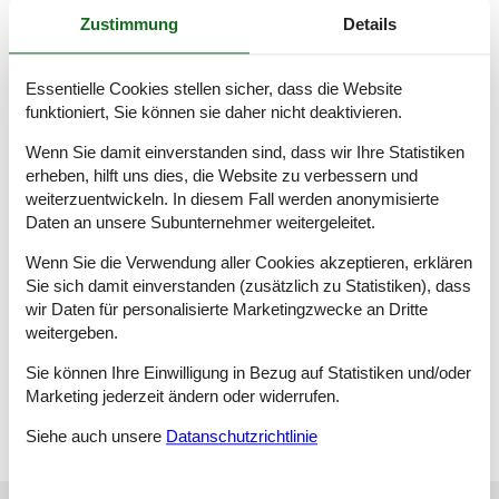
Schlafzimmer mit zwei Einzelbetten. Das Badezimmer mit
Dusche vervollständigt die Wohnung.
Zustimmung
Details
Das Wäschepaket (Bettwäsche, Handtücher (1xnormales und
1xDuschhandtuch pro Person), Badvorleger und
Essentielle Cookies stellen sicher, dass die Website
Geschirrhandtücher werden kostenlos gestellt. Fahrräder
funktioniert, Sie können sie daher nicht deaktivieren.
können gerne in der Fahrradgarage abgestellt werden, vor dem
Anwesen steht ein PKW-Stellplatz für Ihren Aufenthalt zur
Wenn Sie damit einverstanden sind, dass wir Ihre Statistiken
Verfügung. Auf Anfrage (bitte vor Anreise) können Sie Ihr
erheben, hilft uns dies, die Website zu verbessern und
Elektroauto direkt am Objekt laden. WLAN wird kostenlos
weiterzuentwickeln. In diesem Fall werden anonymisierte
angeboten.
Daten an unsere Subunternehmer weitergeleitet.
Eine Waschmaschine steht zur Nutzung für alle
Ferienwohnungen in einem separaten Raum gegen Gebühr zur
Wenn Sie die Verwendung aller Cookies akzeptieren, erklären
Verfügung.
Sie sich damit einverstanden (zusätzlich zu Statistiken), dass
Es handelt sich um ein Nichtraucherdomizil. Hunde sind herzlich
wir Daten für personalisierte Marketingzwecke an Dritte
willkommen - hierfür werden 15 Euro pro Nacht/Hund
weitergeben.
berechnet.
Meisterhof - Chiemsee ein Urlaubsdomizil, um mit der ganzen
Sie können Ihre Einwilligung in Bezug auf Statistiken und/oder
Familie zu entspannen und den wohlverdienten Urlaub zu
Marketing jederzeit ändern oder widerrufen.
genießen.
Siehe auch unsere
Datanschutzrichtlinie