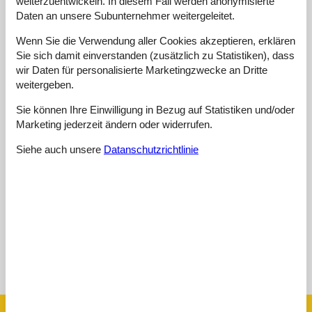
weiterzuentwickeln. In diesem Fall werden anonymisierte
Daten an unsere Subunternehmer weitergeleitet.
4,9
maj 2020
Einrichtungen:
5
Reinigung:
5
Komfort:
5
Wenn Sie die Verwendung aller Cookies akzeptieren, erklären
Freundlichkeit:
5
Lage:
5
Insgesamt:
5
Sie sich damit einverstanden (zusätzlich zu Statistiken), dass
wir Daten für personalisierte Marketingzwecke an Dritte
Zimmer:
5
Preis-Leistung:
4
weitergeben.
Grund für die Wahl:
Die Lage am See ist sensationell
Sie können Ihre Einwilligung in Bezug auf Statistiken und/oder
Marketing jederzeit ändern oder widerrufen.
4,9
august 2019
Einrichtungen:
4
Reinigung:
5
Komfort:
5
Siehe auch unsere
Datanschutzrichtlinie
Freundlichkeit:
5
Lage:
5
Insgesamt:
5
Zimmer:
5
Service vor Ort:
5
Preis-Leistung:
5
Siehe Häuser nebenan
Sonnenstand über dem gewählten Objekt
😎