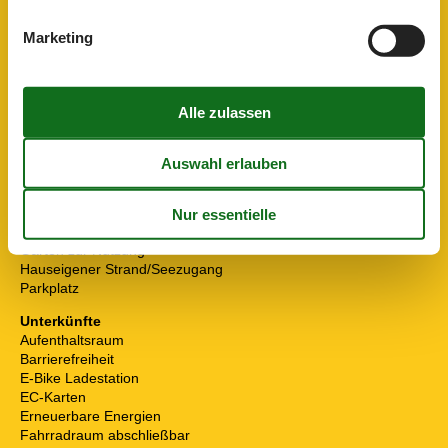
Kühlschrank
Mikrowelle
Marketing
Nichtraucher
Rollstuhlgeeignet
Schlafzimmer
SEEBLICK
Terrasse
Tiere auf Anfrage
TV
TV - Flachbild
Umliegende einrichtungen
Fahrradunterstellmöglichkeit
Garten zur Nutzung
Hauseigener Strand/Seezugang
Parkplatz
Unterkünfte
Aufenthaltsraum
Barrierefreiheit
E-Bike Ladestation
EC-Karten
Erneuerbare Energien
Fahrradraum abschließbar