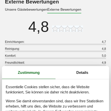
Externe Bewertungen
Unsere Gästebewertungen
Externe Bewertungen
4,8
Einrichtungen:
4,7
Reinigung:
4,8
Komfort:
5,0
Freundlichkeit:
4,9
Lage:
4,9
Zustimmung
Details
Insgesamt:
5,0
Zimmer:
5,0
Essentielle Cookies stellen sicher, dass die Website
Service vor Ort:
5,0
funktioniert, Sie können sie daher nicht deaktivieren.
Preis-Leistung:
4,5
Wenn Sie damit einverstanden sind, dass wir Ihre Statistiken
erheben, hilft uns dies, die Website zu verbessern und
2 externe Bewertungen