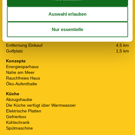
Chromecast
DK-DR1/TV2
Internet (drahtlos)
Smart TV
In der Nähe
Die nächste Stadt
4,5 km
Entf. zum Wasser/Baden
200 m
Entfernung Einkauf
4,5 km
Golfplatz
1,5 km
Konzepte
Energiesparhaus
Nahe am Meer
Rauchfreies Haus
Öko-Aufenthalte
Küche
Abzugshaube
Die Küche verfügt über Warmwasser
Elektrische Platten
Gefrierbox
Kühlschrank
Spülmaschine