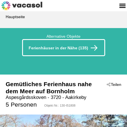
Hauptseite
Alternative Objekte
Ferienhäuser in der Nähe (135)
Gemütliches Ferienhaus nahe
Teilen
dem Meer auf Bornholm
Aspesgårdsskoven
 - 3720
 - Aakirkeby
 - Strandmarken
5 Personen
Objekt Nr.:
130-I51808