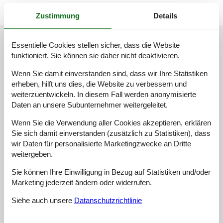
Zustimmung
Details
Unsere Gästebewertungen
Essentielle Cookies stellen sicher, dass die Website
funktioniert, Sie können sie daher nicht deaktivieren.
Unsere Gästebewertungen
Externe Bewertungen
Wenn Sie damit einverstanden sind, dass wir Ihre Statistiken
4,0
erheben, hilft uns dies, die Website zu verbessern und
Bezogen auf
2
Bewertungen
weiterzuentwickeln. In diesem Fall werden anonymisierte
Daten an unsere Subunternehmer weitergeleitet.
Letzte Bewertung ist vom 11.05.2026
Wenn Sie die Verwendung aller Cookies akzeptieren, erklären
5
(0)
Sie sich damit einverstanden (zusätzlich zu Statistiken), dass
4
(2)
wir Daten für personalisierte Marketingzwecke an Dritte
3
(0)
2
(0)
weitergeben.
1
(0)
Sie können Ihre Einwilligung in Bezug auf Statistiken und/oder
Kommentare
Marketing jederzeit ändern oder widerrufen.
Keine Bewertungen haben Kommentare auf Deutsch
1 Bewertung hat einen Kommentar in einer anderen Sprache.
Siehe auch unsere
Datanschutzrichtlinie