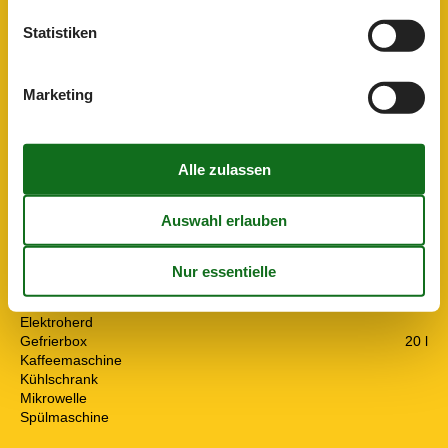
Radio und CD
Statistiken
In der Nähe
Die nächste Stadt
6,5 km
Entf. zum Wasser/Baden
100 m
Marketing
Entfernung Einkauf
3,5 km
Golfplatz
1,9 km
Nächstes Restaurant
2 km
Konzepte
Energiesparhaus
Nahe am Meer
Rauchfreies Haus
Küche
Abzugshaube
Die Küche verfügt über Warmwasser
Elektroherd
Gefrierbox
20 l
Kaffeemaschine
Kühlschrank
Mikrowelle
Spülmaschine