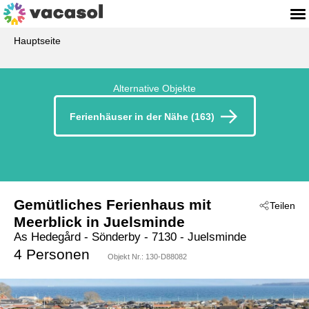
Hauptseite
Alternative Objekte
Ferienhäuser in der Nähe (163)
Gemütliches Ferienhaus mit
Teilen
Meerblick in Juelsminde
As Hedegård
 - Sönderby
 - 7130
 - Juelsminde
4 Personen
Objekt Nr.:
130-D88082