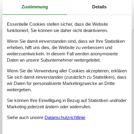
Offene und überdachte Terrasse
Zustimmung
Details
Essentielle Cookies stellen sicher, dass die Website
funktioniert, Sie können sie daher nicht deaktivieren.
Unsere Gästebewertungen
Wenn Sie damit einverstanden sind, dass wir Ihre Statistiken
Unsere Gästebewertungen
erheben, hilft uns dies, die Website zu verbessern und
weiterzuentwickeln. In diesem Fall werden anonymisierte
Daten an unsere Subunternehmer weitergeleitet.
4,0
Bezogen auf
2
Bewertungen
Wenn Sie die Verwendung aller Cookies akzeptieren, erklären
Sie sich damit einverstanden (zusätzlich zu Statistiken), dass
Letzte Bewertung ist vom 17.05.2026
wir Daten für personalisierte Marketingzwecke an Dritte
weitergeben.
5
(0)
4
(2)
Sie können Ihre Einwilligung in Bezug auf Statistiken und/oder
3
(0)
2
(0)
Marketing jederzeit ändern oder widerrufen.
1
(0)
Siehe auch unsere
Datanschutzrichtlinie
Kommentare
Keine Bewertungen haben Kommentare.