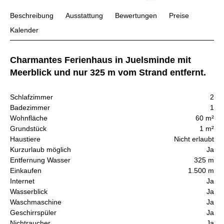
Beschreibung
Ausstattung
Bewertungen
Preise
Kalender
Charmantes Ferienhaus in Juelsminde mit
Meerblick und nur 325 m vom Strand entfernt.
Schlafzimmer
2
Badezimmer
1
Wohnfläche
60 m²
Grundstück
1 m²
Haustiere
Nicht erlaubt
Kurzurlaub möglich
Ja
Entfernung Wasser
325 m
Einkaufen
1.500 m
Internet
Ja
Wasserblick
Ja
Waschmaschine
Ja
Geschirrspüler
Ja
Nichtraucher
Ja