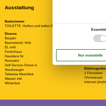
Ausstattung
Badezimmer
Draußen
TOILETTE. Heißes und kaltes Wasser
Gartenmöbel
Essentiel
Grill
Diverse
Kostenloser P
Baujahr
1972
Landschaftsga
Baumaterial: Holz
Privater Garte
EL exkl.
Ferienhaus
58 m²
Drinnen
Haustiere Nr
Kaminofen
Renoviert
2023
Klimaanlage
Self-Service-Check-in
Elektrogeräte
Staubsauger
1 Fernseher
Teilweise Meerblick
Chromecast
Wasser inkl.
Internet (draht
Winterfest