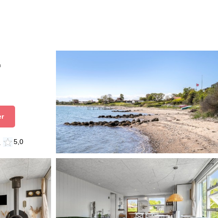
n
er
n
5,0