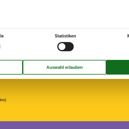
In der Nähe
Die nächste Stadt
le
Statistiken
Entf. zum Wasser/Baden
arkplatz auf dem Gelände
2
Entfernung Einkauf
rten
645 m²
Nächstes Restaurant
n
Konzepte
Rauchfreies Haus
los)