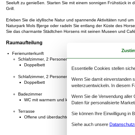
Seeluft zu genießen. Starten Sie mit einem sonnigen Frühstück in
Grill.
Erleben Sie die idyllische Natur und spannende Aktivitäten rund
Naturpark Mols Bjerge oder radeln Sie entlang der Küste des Hors
Sie das charmante Städtchen Horsens mit seinen Museen und Café
Raumaufteilung
Zusti
Ferienunterkunft
Schlafzimmer, 2 Personen
Doppelbett
Essentielle Cookies stellen siche
Schlafzimmer, 2 Personen
Wenn Sie damit einverstanden sin
Doppelbett
weiterzuentwickeln. In diesem F
Badezimmer
Wenn Sie die Verwendung aller Co
WC mit warmem und kaltem Wasser, Dusche
Daten für personalisierte Marke
Terrasse
Sie können Ihre Einwilligung in 
Offene und überdachte Terrasse
Siehe auch unsere
Datanschutzri