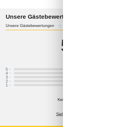
Unsere Gästebewertungen
Unsere Gästebewertungen
5,0
Externe Bewertungen
4,0
5,0
Bezogen auf
1
Bewertun
Bewertung ist vom 02.08.2026
5
4
3
2
1
Kommentare
Keine Bewertungen haben Kommentar
Siehe stattdessen 2 externe Bewertung