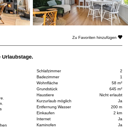
Zu Favoriten hinzufügen
 Urlaubstage.
Schlafzimmer
2
Badezimmer
1
Wohnfläche
58 m²
Grundstück
645 m²
Haustiere
Nicht erlaubt
re.
Kurzurlaub möglich
Ja
n.
Entfernung Wasser
200 m
s
Einkaufen
2 km
Internet
Ja
Kaminofen
Ja
chen