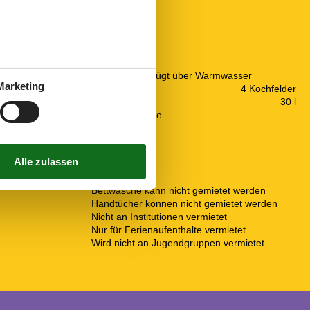
Küche
10 km
Die Küche verfügt über Warmwasser
Marketing
200 m
Elektroherd
4 Kochfelder
2 km
Gefriertruhe
30 l
10 km
Kaffeemaschine
Kühlschrank
Mikrowelle
Spülmaschine
Notiz
Bettwäsche kann nicht gemietet werden
Handtücher können nicht gemietet werden
Nicht an Institutionen vermietet
Nur für Ferienaufenthalte vermietet
Wird nicht an Jugendgruppen vermietet