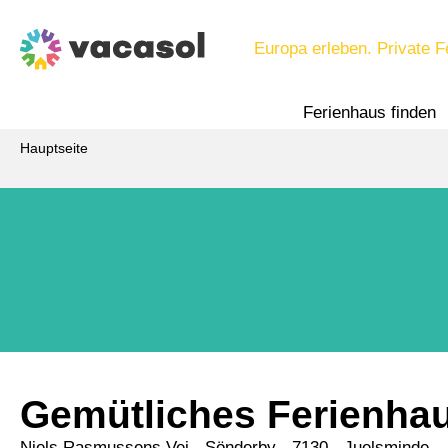
Europa erleben. Private F
Ferienhaus finden
Hauptseite
Gemütliches Ferienha
Niels Rasmussens Vej
 - Sönderby
 - 7130
 - Juelsminde