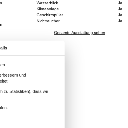
am
Wasserblick
Ja
Klimaanlage
Ja
Geschirrspüler
Ja
Nichtraucher
Ja
en
Gesamte Ausstattung sehen
ails
ren.
verbessern und
itet.
 zu Statistiken), dass wir
ufen.