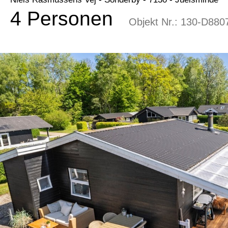
4 Personen
Objekt Nr.:
130-D880