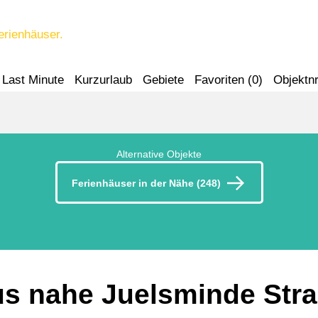
erienhäuser.
Last Minute
Kurzurlaub
Gebiete
Favoriten (
0
)
Objektnr
Alternative Objekte
Ferienhäuser in der Nähe (248)
us nahe Juelsminde Str