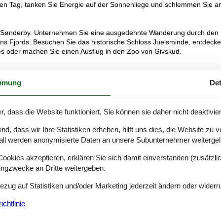
 den Tag, tanken Sie Energie auf der Sonnenliege und schlemmen Sie 
 um Sønderby. Unternehmen Sie eine ausgedehnte Wanderung durch den
ens Fjords. Besuchen Sie das historische Schloss Juelsminde, entdeck
s oder machen Sie einen Ausflug in den Zoo von Givskud.
mmung
Det
r, dass die Website funktioniert, Sie können sie daher nicht deaktivie
d, dass wir Ihre Statistiken erheben, hilft uns dies, die Website zu 
all werden anonymisierte Daten an unsere Subunternehmer weitergele
okies akzeptieren, erklären Sie sich damit einverstanden (zusätzlich
tingzwecke an Dritte weitergeben.
Bezug auf Statistiken und/oder Marketing jederzeit ändern oder widerr
chtlinie