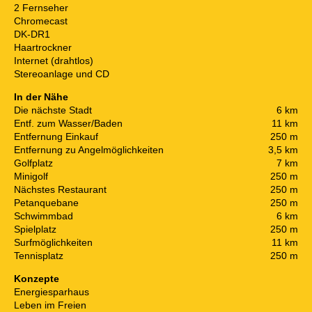
2 Fernseher
Chromecast
DK-DR1
Haartrockner
Internet (drahtlos)
Stereoanlage und CD
In der Nähe
Die nächste Stadt
6 km
Entf. zum Wasser/Baden
11 km
Entfernung Einkauf
250 m
Entfernung zu Angelmöglichkeiten
3,5 km
Golfplatz
7 km
Minigolf
250 m
Nächstes Restaurant
250 m
Petanquebane
250 m
Schwimmbad
6 km
Spielplatz
250 m
Surfmöglichkeiten
11 km
Tennisplatz
250 m
Konzepte
Energiesparhaus
Leben im Freien