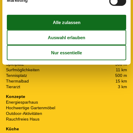
Marketing
Markierter Radweg 5-10 km
1 km
Markierter Radweg min. 10 km
1 km
Markierter Wanderweg 0-5 km
3 km
Markierter Wanderweg 5-10 km
3 km
Markierter Wanderweg min. 10 km
5 km
Minigolf
500 m
Mountainbikeroute 0-5 km
5 km
Mountainbikeroute 5-10 km
5 km
Nächstes Restaurant
500 m
Petanquebane
500 m
Schwimmbad
6 km
Spielplatz
500 m
Surfmöglichkeiten
11 km
Tennisplatz
500 m
Thermalbad
15 km
Tierarzt
3 km
Konzepte
Energiesparhaus
Hochwertige Gartenmöbel
Outdoor-Aktivitäten
Rauchfreies Haus
Küche