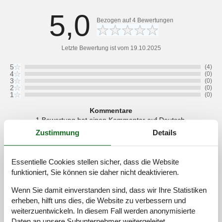
5,0
Bezogen auf
4
Bewertungen
Letzte Bewertung ist vom 19.10.2025
5
(4)
4
(0)
3
(0)
2
(0)
1
(0)
Kommentare
1 Bewertung hat einen Kommentar auf Deutsch.
Zustimmung
Details
4
2
0
7
Erwachsene
Kinder
2022 Juli
Haustiere
Überna
Alles top
Essentielle Cookies stellen sicher, dass die Website
funktioniert, Sie können sie daher nicht deaktivieren.
Wenn Sie damit einverstanden sind, dass wir Ihre Statistiken
erheben, hilft uns dies, die Website zu verbessern und
Siehe Häuser nebenan
weiterzuentwickeln. In diesem Fall werden anonymisierte
Daten an unsere Subunternehmer weitergeleitet.