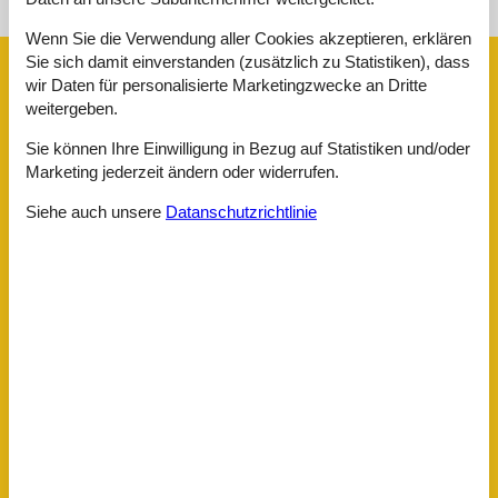
Sonnenstand über dem gewählten Objekt
😎
Wenn Sie die Verwendung aller Cookies akzeptieren, erklären
Sie sich damit einverstanden (zusätzlich zu Statistiken), dass
Ausstattung
wir Daten für personalisierte Marketingzwecke an Dritte
weitergeben.
Aktivitäten
Sie können Ihre Einwilligung in Bezug auf Statistiken und/oder
Badmintonschläger
Marketing jederzeit ändern oder widerrufen.
Basketballkorb
Fussballtore
2
Siehe auch unsere
Datanschutzrichtlinie
Lagerfeuerplatz
Badezimmer
TOILETTE. Heißes und kaltes Wasser
Diverse
Alternative Heizung, Wärmepumpe
Anzahl Hochstühle
1
Anzahl Kinderbetten
1
Anzahl kostenloser Kinder (<4 Jahre)
1
Anzahl Sonnenliegen
2
Baujahr
1981
Baumaterial: Holz
EL exkl.