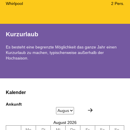
Whirlpool
2 Pers.
Kurzurlaub
Es besteht eine begrenzte Möglichkeit das ganze Jahr einen
Kurzurlaub zu machen, typischerweise außerhalb der
Hochsaison.
Kalender
Ankunft
August 2026
Mo
Di
Mi
Do
Fr
Sa
So