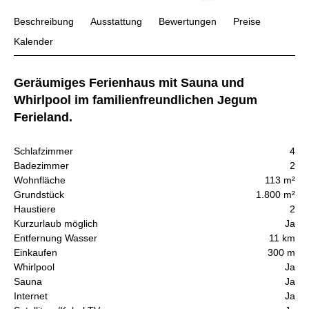
Beschreibung
Ausstattung
Bewertungen
Preise
Kalender
Geräumiges Ferienhaus mit Sauna und
Whirlpool im familienfreundlichen Jegum
Ferieland.
Schlafzimmer
4
Badezimmer
2
Wohnfläche
113 m²
Grundstück
1.800 m²
Haustiere
2
Kurzurlaub möglich
Ja
Entfernung Wasser
11 km
Einkaufen
300 m
Whirlpool
Ja
Sauna
Ja
Internet
Ja