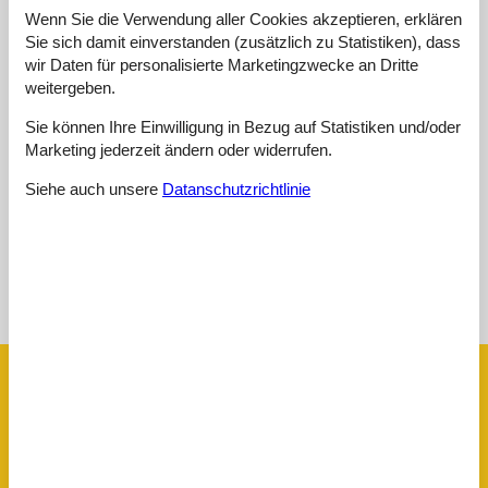
4
(1)
Wenn Sie die Verwendung aller Cookies akzeptieren, erklären
3
(0)
Sie sich damit einverstanden (zusätzlich zu Statistiken), dass
2
(0)
1
(0)
wir Daten für personalisierte Marketingzwecke an Dritte
weitergeben.
Kommentare
Keine Bewertungen haben Kommentare.
Sie können Ihre Einwilligung in Bezug auf Statistiken und/oder
Marketing jederzeit ändern oder widerrufen.
Siehe stattdessen 1 externe Bewertung.
Siehe auch unsere
Datanschutzrichtlinie
Siehe Häuser nebenan
Sonnenstand über dem gewählten Objekt
😎
Ausstattung
Aktiv. drinnen
Indoor-Spiele