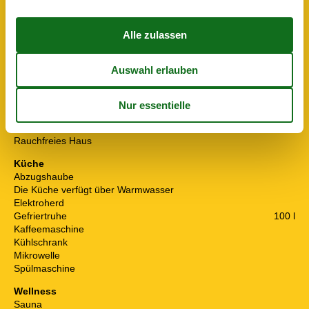
Stereoanlage
In der Nähe
Die nächste Stadt
6 km
Entf. zum Wasser/Baden
11 km
Entfernung Einkauf
300 m
Entfernung zu Angelmöglichkeiten
3,5 km
Nächstes Restaurant
300 m
Konzepte
Energiesparhaus
Rauchfreies Haus
Küche
Abzugshaube
Die Küche verfügt über Warmwasser
Elektroherd
Gefriertruhe
100 l
Kaffeemaschine
Kühlschrank
Mikrowelle
Spülmaschine
Wellness
Sauna