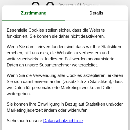
2,0
Bezogen auf
1
Bewertung
Zustimmung
Details
Bewertung ist vom 30.07.2023
Essentielle Cookies stellen sicher, dass die Website
5
(0)
funktioniert, Sie können sie daher nicht deaktivieren.
4
(0)
3
(0)
2
(1)
Wenn Sie damit einverstanden sind, dass wir Ihre Statistiken
1
(0)
erheben, hilft uns dies, die Website zu verbessern und
Kommentare
weiterzuentwickeln. In diesem Fall werden anonymisierte
Keine Bewertungen haben Kommentare auf Deutsch
Daten an unsere Subunternehmer weitergeleitet.
1 Bewertung hat einen Kommentar in einer anderen Sprache.
Wenn Sie die Verwendung aller Cookies akzeptieren, erklären
Sie sich damit einverstanden (zusätzlich zu Statistiken), dass
wir Daten für personalisierte Marketingzwecke an Dritte
Siehe stattdessen 1 externe Bewertung.
weitergeben.
Sie können Ihre Einwilligung in Bezug auf Statistiken und/oder
Marketing jederzeit ändern oder widerrufen.
Siehe Häuser nebenan
Siehe auch unsere
Datanschutzrichtlinie
Sonnenstand über dem gewählten Objekt
😎