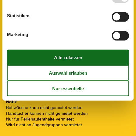
Schwimmbad
5,5 km
Konzepte
Statistiken
Energiesparhaus
Haustierfrei
Hochwertige Gartenmöbel
Marketing
Rauchfreies Haus
Küche
Abzugshaube
Die Küche verfügt über Warmwasser
Elektroherd
4 Kochfelder
Gefriertruhe
30 l
Kaffeemaschine
Kühlschrank
Mikrowelle
Spülmaschine
Notiz
Bettwäsche kann nicht gemietet werden
Handtücher können nicht gemietet werden
Nur für Ferienaufenthalte vermietet
Wird nicht an Jugendgruppen vermietet