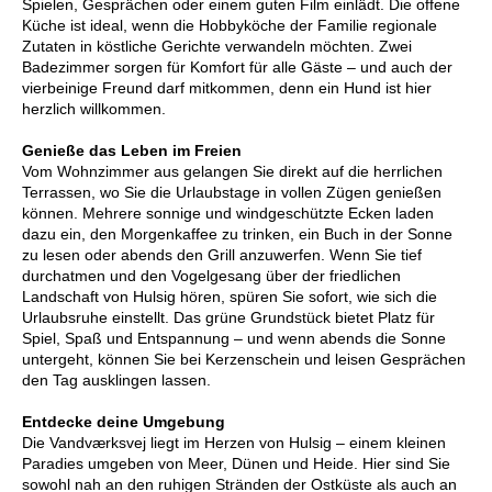
Spielen, Gesprächen oder einem guten Film einlädt. Die offene
Küche ist ideal, wenn die Hobbyköche der Familie regionale
Zutaten in köstliche Gerichte verwandeln möchten. Zwei
Badezimmer sorgen für Komfort für alle Gäste – und auch der
vierbeinige Freund darf mitkommen, denn ein Hund ist hier
herzlich willkommen.
Genieße das Leben im Freien
Vom Wohnzimmer aus gelangen Sie direkt auf die herrlichen
Terrassen, wo Sie die Urlaubstage in vollen Zügen genießen
können. Mehrere sonnige und windgeschützte Ecken laden
dazu ein, den Morgenkaffee zu trinken, ein Buch in der Sonne
zu lesen oder abends den Grill anzuwerfen. Wenn Sie tief
durchatmen und den Vogelgesang über der friedlichen
Landschaft von Hulsig hören, spüren Sie sofort, wie sich die
Urlaubsruhe einstellt. Das grüne Grundstück bietet Platz für
Spiel, Spaß und Entspannung – und wenn abends die Sonne
untergeht, können Sie bei Kerzenschein und leisen Gesprächen
den Tag ausklingen lassen.
Entdecke deine Umgebung
Die Vandværksvej liegt im Herzen von Hulsig – einem kleinen
Paradies umgeben von Meer, Dünen und Heide. Hier sind Sie
sowohl nah an den ruhigen Stränden der Ostküste als auch an