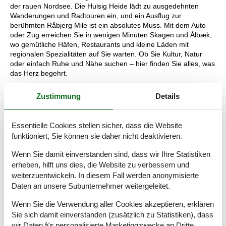
der rauen Nordsee. Die Hulsig Heide lädt zu ausgedehnten
Wanderungen und Radtouren ein, und ein Ausflug zur
berühmten Råbjerg Mile ist ein absolutes Muss. Mit dem Auto
oder Zug erreichen Sie in wenigen Minuten Skagen und Ålbæk,
wo gemütliche Häfen, Restaurants und kleine Läden mit
regionalen Spezialitäten auf Sie warten. Ob Sie Kultur, Natur
oder einfach Ruhe und Nähe suchen – hier finden Sie alles, was
das Herz begehrt.
Denken Sie daran, dass Sie bei Ålbæk jederzeit Bollerwagen,
Zustimmung
Details
Hochstühle und Kinderbetten ausleihen können. Sie können
diese direkt im Büro abholen und nach Ihrem Urlaub wieder
zurückgeben.
Essentielle Cookies stellen sicher, dass die Website
funktioniert, Sie können sie daher nicht deaktivieren.
Raumaufteilung
Wenn Sie damit einverstanden sind, dass wir Ihre Statistiken
erheben, hilft uns dies, die Website zu verbessern und
Schlafzimmer
Doppelbett - 140x200
weiterzuentwickeln. In diesem Fall werden anonymisierte
Einzelbett - 90x200
Daten an unsere Subunternehmer weitergeleitet.
Einzelbett
Wenn Sie die Verwendung aller Cookies akzeptieren, erklären
Schlafzimmer
Sie sich damit einverstanden (zusätzlich zu Statistiken), dass
Einzelbett - 90x200
wir Daten für personalisierte Marketingzwecke an Dritte