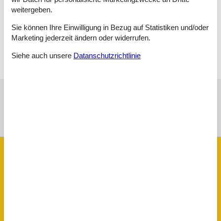
Doppelbett - 140x200
weitergeben.
Schlafzimmer
Sie können Ihre Einwilligung in Bezug auf Statistiken und/oder
Doppelbett - 160x200
Marketing jederzeit ändern oder widerrufen.
Siehe auch unsere
Datanschutzrichtlinie
Siehe Häuser nebenan
Sonnenstand über dem gewählten Objekt
😎
Ausstattung
Hausinfo.
2 x WC
Anzahl Erw.
8
Anzahl Haustiere
1
Baujahr
1999