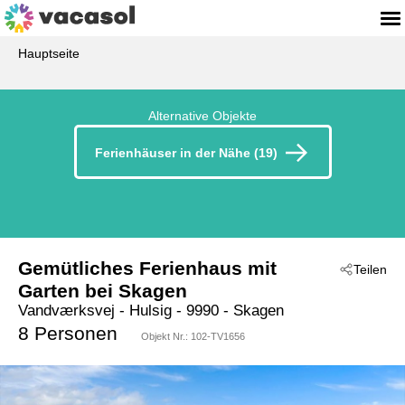
Hauptseite
Alternative Objekte
Ferienhäuser in der Nähe (19)
Gemütliches Ferienhaus mit
Teilen
Garten bei Skagen
Vandværksvej
 - Hulsig
 - 9990
 - Skagen
8 Personen
Objekt Nr.:
102-TV1656