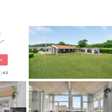
n
,-
er
4,0