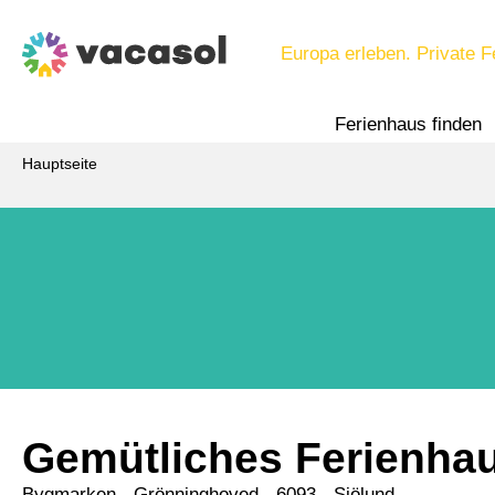
Europa erleben. Private F
Ferienhaus finden
Hauptseite
Gemütliches Ferienhau
Bygmarken
 - Grönninghoved
 - 6093
 - Sjölund