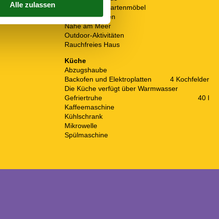
Hochwertige Gartenmöbel
Leben im Freien
Nahe am Meer
Outdoor-Aktivitäten
Rauchfreies Haus
Küche
Abzugshaube
Backofen und Elektroplatten
4 Kochfelder
Die Küche verfügt über Warmwasser
Gefriertruhe
40 l
Kaffeemaschine
Kühlschrank
Mikrowelle
Spülmaschine