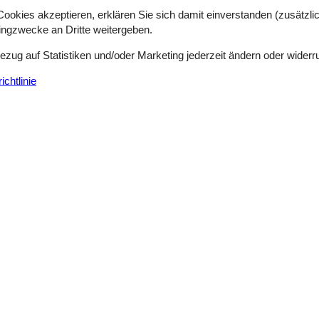
okies akzeptieren, erklären Sie sich damit einverstanden (zusätzlich
tingzwecke an Dritte weitergeben.
Bezug auf Statistiken und/oder Marketing jederzeit ändern oder widerr
chtlinie
Externe Bewertungen
4,0
n
Siehe Häuser nebena
august 2025
4
Einrichtungen:
4
en Wohnküchen Bereich. Die