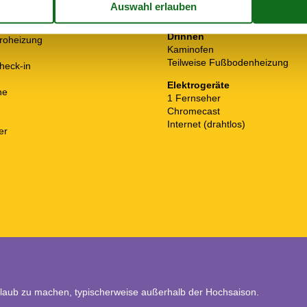
Spielzeug für draußen
88 m²
Traktor
Drinnen
troheizung
Kaminofen
Teilweise Fußbodenheizung
heck-in
Elektrogeräte
ne
1 Fernseher
Chromecast
Internet (drahtlos)
er
rlaub zu machen, typischerweise außerhalb der Hochsaison.