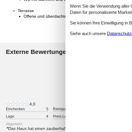
Wenn Sie die Verwendung aller Co
Terrasse
Daten für personalisierte Marke
Offene und überdachte Terrasse
Sie können Ihre Einwilligung in 
Siehe auch unsere
Datanschutzri
Externe Bewertungen
Unsere Gästebewertunge
4,0
2 externe Bewertungen
4,0
Einchecken:
5
Reinigung:
4
Komfort:
Lage:
4
Preis-Leistung:
4
Allgemein:
Das Haus hat einen zauberhaften Garten und einen wunderschön