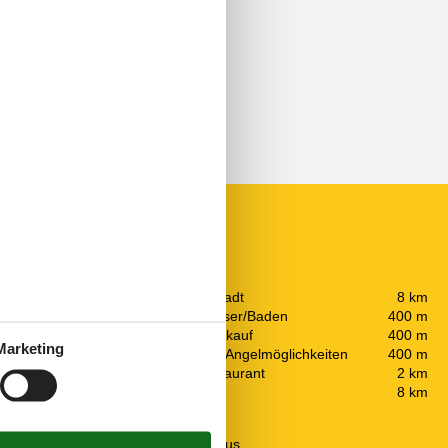
In der Nähe
Die nächste Stadt
8 km
Entf. zum Wasser/Baden
400 m
 Gelände
3
Entfernung Einkauf
400 m
Marketing
Entfernung zu Angelmöglichkeiten
400 m
Nächstes Restaurant
2 km
Schwimmbad
8 km
Konzepte
Energiesparhaus