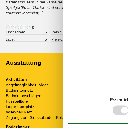
Bäder sind sehr in die Jahre gekommen, insbesondere die Dusche e
Spielgeräte im Garten sind veraltet mitunter defekt (keine Schraub
teilweise losgelöst).
4,0
Einchecken:
5
Reinigung:
4
Komfort:
Lage:
5
Preis-Leistung:
4
Ausstattung
Aktivitäten
Diverse
Angelmöglichkeit, Meer
Alternative 
Badmintonnetz
Anzahl Hochst
Badmintonschläger
2
Anzahl Kinder
Essentiel
Fussballtore
Anzahl kostenl
Lagerfeuerplatz
Anzahl Sonnen
Volleyball Netz
Baujahr
Zugang zum SlotssøBadet, Kolding
Baumaterial: S
ECO, Luft- o
Badezimmer