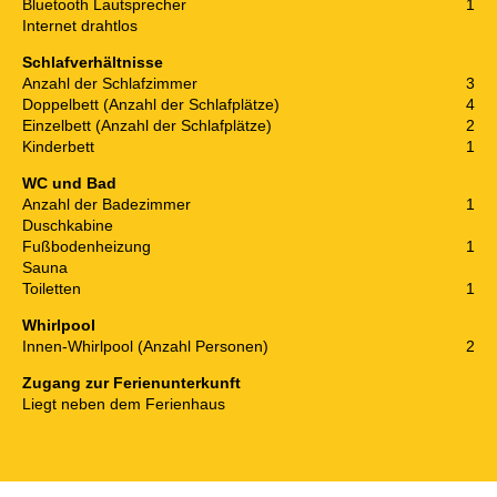
Bluetooth Lautsprecher
1
Internet drahtlos
Schlafverhältnisse
Anzahl der Schlafzimmer
3
Doppelbett (Anzahl der Schlafplätze)
4
Einzelbett (Anzahl der Schlafplätze)
2
Kinderbett
1
WC und Bad
Anzahl der Badezimmer
1
Duschkabine
Fußbodenheizung
1
Sauna
Toiletten
1
Whirlpool
Innen-Whirlpool (Anzahl Personen)
2
Zugang zur Ferienunterkunft
Liegt neben dem Ferienhaus