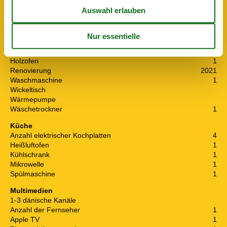
Anzahl Kinder (0-3 Jahre)
1
Baujahr
1998
Bebaute Fläche
90 m²
Ferienhaus
Gefrierkapazität (Anzahl Liter)
10
Hochstuhl
1
Holzofen
1
Renovierung
2021
Waschmaschine
1
Wickeltisch
Wärmepumpe
Wäschetrockner
1
Küche
Anzahl elektrischer Kochplatten
4
Heißluftofen
1
Kühlschrank
1
Mikrowelle
1
Spülmaschine
1
Multimedien
1-3 dänische Kanäle
Anzahl der Fernseher
1
Apple TV
1