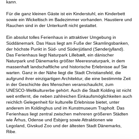
kann.
Für die ganz kleinen Gäste ist ein Kinderstuhl, ein Kinderbett
sowie ein Wickeltisch im Badezimmer vorhanden. Haustiere und
Rauchen sind in der Unterkunft nicht gestattet.
Ein absolut tolles Ferienhaus in attraktiver Umgebung in
Süddänemark. Das Haus liegt am Fuße der Skamlingsbanken,
der höchste Punkt in Süd- und Süderjütland (Sønderjylland).
Das Ferienhaus liegt Naturpark Lillebælt, ein dänischer
Naturpark und Dänemarks größter Meeresnaturpark, in dem
massenhaft landschaftliche und historische Erlebnisse auf Sie
warten. Ganz in der Nähe liegt die Stadt Christiansfeld, die
aufgrund ihrer einzigartigen Architektur, die eine bestimmte Zeit
in der Geschichte des Menschen veranschaulicht, zum
UNESCO-Weltkulturerbe gehört. Auch die Stadt Kolding ist nicht
weit entfernt, die neben zahlreichen Einkaufsmöglichkeiten auch
reichlich Gelegenheit für kulturelle Erlebnisse bietet, unter
anderem im Koldinghus und im Kunstmuseum Trapholt. Das
Ferienhaus liegt zentral zwischen mehreren größeren Städten
wie Århus, Odense und Esbjerg sowie Attraktionen wie
Legoland, Givskud Zoo und der ältesten Stadt Dänemarks,
Ribe.