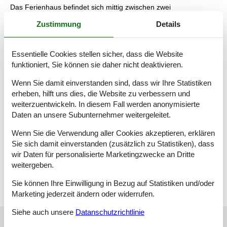
Das Ferienhaus befindet sich mittig zwischen zwei
Campingplätzen, wo Sie für wenig Geld unter anderem Minigolf
Zustimmung
Details
spielen, das Schwimmbad und den Pool nutzen und Tennis
spielen können.
Essentielle Cookies stellen sicher, dass die Website
Der Stand eignet sich durch das ruhige und seichte, nur sehr
funktioniert, Sie können sie daher nicht deaktivieren.
langsam tiefer werdende Wasser besonders gut für Kinder. Im
ruhigen Wasser lässt sich wunderbar baden, Krebse fangen
Wenn Sie damit einverstanden sind, dass wir Ihre Statistiken
oder auch Wassersport machen. Durch die Ostausrichtung
erheben, hilft uns dies, die Website zu verbessern und
haben Sie hier wunderbaren Schutz vorm Westwind und über
den Sommer viele schöne Strandtage.
weiterzuentwickeln. In diesem Fall werden anonymisierte
Daten an unsere Subunternehmer weitergeleitet.
Wenn Sie die Verwendung aller Cookies akzeptieren, erklären
Wissenswertes
Sie sich damit einverstanden (zusätzlich zu Statistiken), dass
Keine Vermietung an Jugendgruppen, in denen alle 15-25 Jahre
wir Daten für personalisierte Marketingzwecke an Dritte
sind. Rauchen ist nicht zugelassen. Bei Nichtbeachtung dieses
weitergeben.
Verbots wird eine Gebühr von mindestens EUR 420,- erhoben.
Sie können Ihre Einwilligung in Bezug auf Statistiken und/oder
Marketing jederzeit ändern oder widerrufen.
Siehe auch unsere
Datanschutzrichtlinie
Externe Bewertungen