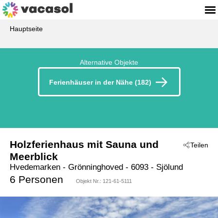
Hauptseite
Alternative Objekte
Ferienhäuser in der Nähe (182)
Holzferienhaus mit Sauna und
Teilen
Meerblick
Hvedemarken
 - Grönninghoved
 - 6093
 - Sjölund
6 Personen
Objekt Nr.:
121-61-5111