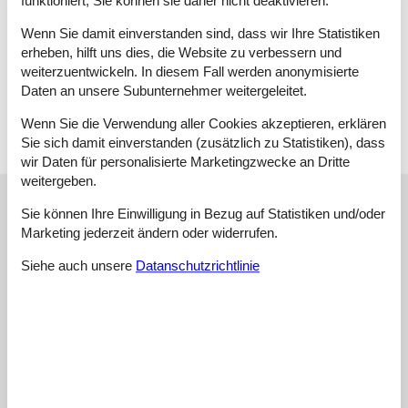
funktioniert, Sie können sie daher nicht deaktivieren.
Schlafzimmer
Wenn Sie damit einverstanden sind, dass wir Ihre Statistiken
Doppelbett - 180x200
erheben, hilft uns dies, die Website zu verbessern und
weiterzuentwickeln. In diesem Fall werden anonymisierte
Anbau
Daten an unsere Subunternehmer weitergeleitet.
Doppelbett - 140x200
Wenn Sie die Verwendung aller Cookies akzeptieren, erklären
Sie sich damit einverstanden (zusätzlich zu Statistiken), dass
wir Daten für personalisierte Marketingzwecke an Dritte
weitergeben.
Unsere Gästebewertungen
Sie können Ihre Einwilligung in Bezug auf Statistiken und/oder
Unsere Gästebewertungen
Marketing jederzeit ändern oder widerrufen.
Siehe auch unsere
Datanschutzrichtlinie
3,0
Bezogen auf
2
Bewertungen
Letzte Bewertung ist vom 04.08.2024
5
(0)
4
(0)
3
(2)
2
(0)