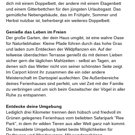
dich mit einem Doppelbett, der andere mit einem Etagenbett
und einem Gitterbettchen für den jüngsten Urlaubsgast. Das
gemütliche Nebengebäude, das im Frühjahr, Sommer und
Herbst nutzbar ist, beherbergt ein weiteres Doppelbett.
Genieße das Leben im Freien
Der große Garten, der dein Haus umgibt, ist eine wahre Oase
für Naturliebhaber. Kleine Pfade führen durch das hohe Gras
und laden zum Entdecken der Wildpflanzen ein. Auf der
teilweise überdachten Terrasse genießt du mit deinen Lieben
sicher gern die täglichen Mahlzeiten - selbst an Tagen, an
denen sich das Wetter nicht von seiner schönsten Seite zeigt.
Im Carport könnt ihr zusammen die ein oder andere
Meisterschaft im Dartsspiel ausfechten. Die Außenbereiche
deines Ferienhauses sind perfekt, um viel Zeit mit der Familie
zu verbringen und um sich beim Gezwitscher der Vögel in aller
Ruhe zu entspannen.
Entdecke deine Umgebung
Lediglich drei Kilometer trennen dein hübsch und friedvoll im
Grünen gelegenes Ferienhaus vom beliebten Safaripark "Ree
Park", in dem ihr wilden Tieren aus aller Welt ganz nah kommt.
Die bewaldete Umgebung bietet beste Möglichkeiten für
Radtouren und Wanderungen. Mit wunderschönen