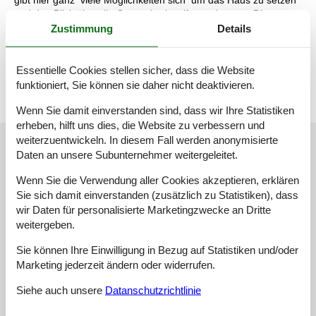
und den Blick über die Gegend schweifen zu lassen . Die
Nordsee ist nicht weit weg und hier kann man sich sonnen,
Zustimmung
Details
wandern, Drachen fliegen lassen oder angeln.
Nichtraucher-haus
Essentielle Cookies stellen sicher, dass die Website
funktioniert, Sie können sie daher nicht deaktivieren.
Wenn Sie damit einverstanden sind, dass wir Ihre Statistiken
erheben, hilft uns dies, die Website zu verbessern und
weiterzuentwickeln. In diesem Fall werden anonymisierte
Unsere Gästebewertungen
Daten an unsere Subunternehmer weitergeleitet.
Unsere Gästebewertungen
Wenn Sie die Verwendung aller Cookies akzeptieren, erklären
Sie sich damit einverstanden (zusätzlich zu Statistiken), dass
5,0
Bezogen auf
1
Bewertung
wir Daten für personalisierte Marketingzwecke an Dritte
weitergeben.
Bewertung ist vom 30.07.2023
Sie können Ihre Einwilligung in Bezug auf Statistiken und/oder
Marketing jederzeit ändern oder widerrufen.
5
(1)
4
(0)
Siehe auch unsere
Datanschutzrichtlinie
3
(0)
2
(0)
1
(0)