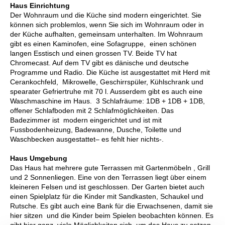
Haus Einrichtung
Der Wohnraum und die Küche sind modern eingerichtet. Sie
können sich problemlos, wenn Sie sich im Wohnraum oder in
der Küche aufhalten, gemeinsam unterhalten. Im Wohnraum
gibt es einen Kaminofen, eine Sofagruppe, einen schönen
langen Esstisch und einen grossen TV. Beide TV hat
Chromecast. Auf dem TV gibt es dänische und deutsche
Programme und Radio. Die Küche ist ausgestattet mit Herd mit
Cerankochfeld, Mikrowelle, Geschirrspüler, Kühlschrank und
spearater Gefriertruhe mit 70 l. Ausserdem gibt es auch eine
Waschmaschine im Haus. 3 Schlafräume: 1DB + 1DB + 1DB,
offener Schlafboden mit 2 Schlafmöglichkeiten. Das
Badezimmer ist modern eingerichtet und ist mit
Fussbodenheizung, Badewanne, Dusche, Toilette und
Waschbecken ausgestattet– es fehlt hier nichts-.
Haus Umgebung
Das Haus hat mehrere gute Terrassen mit Gartenmöbeln , Grill
und 2 Sonnenliegen. Eine von den Terrassen liegt über einem
kleineren Felsen und ist geschlossen. Der Garten bietet auch
einen Spielplatz für die Kinder mit Sandkasten, Schaukel und
Rutsche. Es gibt auch eine Bank für die Erwachsenen, damit sie
hier sitzen und die Kinder beim Spielen beobachten können. Es
gibt hier ganz viele Möglichkeiten sich um das Haus zu setzen