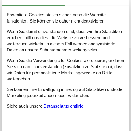
Handelsstadt Lemvig mit vielen guten Fachgeschäften und
Restaurants. Zudem gibt es eine schöne Hafenpromenade mit
einem Spielplatz für Kinder. Fährt man ca. 30 Minuten, erreicht
Essentielle Cookies stellen sicher, dass die Website
man die Hafenstadt Thyborøn mit zahlreichen Aktivitäten und
funktioniert, Sie können sie daher nicht deaktivieren.
Attraktionen sowie einem herrlichen Badestrand.
Wenn Sie damit einverstanden sind, dass wir Ihre Statistiken
erheben, hilft uns dies, die Website zu verbessern und
weiterzuentwickeln. In diesem Fall werden anonymisierte
Daten an unsere Subunternehmer weitergeleitet.
Unsere Gästebewertungen
Wenn Sie die Verwendung aller Cookies akzeptieren, erklären
Unsere Gästebewertungen
Sie sich damit einverstanden (zusätzlich zu Statistiken), dass
wir Daten für personalisierte Marketingzwecke an Dritte
4,3
weitergeben.
Bezogen auf
3
Bewertungen
Sie können Ihre Einwilligung in Bezug auf Statistiken und/oder
Marketing jederzeit ändern oder widerrufen.
Letzte Bewertung ist vom 03.08.2025
Siehe auch unsere
Datanschutzrichtlinie
5
(1)
4
(2)
3
(0)
2
(0)
1
(0)