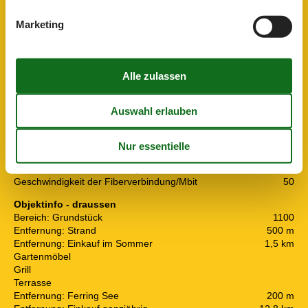
Konzepte
Wechseltag: Samstag
Marketing
Objektinfo
Baujahr
1999
Hausareal m²
55
Waschmaschine
Heizung: Kaminofen
Bügeleisen
Nichtraucher-Haus
Haustier
1
Personenzahl
6
Internet - Glasfaser
Aufladen von Elektro- und Hybridautos nicht erlaubt
Geschwindigkeit der Fiberverbindung/Mbit
50
Objektinfo - draussen
Bereich: Grundstück
1100
Entfernung: Strand
500 m
Entfernung: Einkauf im Sommer
1,5 km
Gartenmöbel
Grill
Terrasse
Entfernung: Ferring See
200 m