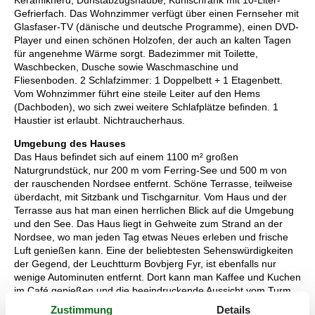
Gefrierfach. Das Wohnzimmer verfügt über einen Fernseher mit
Glasfaser-TV (dänische und deutsche Programme), einen DVD-
Player und einen schönen Holzofen, der auch an kalten Tagen
für angenehme Wärme sorgt. Badezimmer mit Toilette,
Waschbecken, Dusche sowie Waschmaschine und
Fliesenboden. 2 Schlafzimmer: 1 Doppelbett + 1 Etagenbett.
Vom Wohnzimmer führt eine steile Leiter auf den Hems
(Dachboden), wo sich zwei weitere Schlafplätze befinden. 1
Haustier ist erlaubt. Nichtraucherhaus.
Umgebung des Hauses
Das Haus befindet sich auf einem 1100 m² großen
Naturgrundstück, nur 200 m vom Ferring-See und 500 m von
der rauschenden Nordsee entfernt. Schöne Terrasse, teilweise
überdacht, mit Sitzbank und Tischgarnitur. Vom Haus und der
Terrasse aus hat man einen herrlichen Blick auf die Umgebung
und den See. Das Haus liegt in Gehweite zum Strand an der
Nordsee, wo man jeden Tag etwas Neues erleben und frische
Luft genießen kann. Eine der beliebtesten Sehenswürdigkeiten
der Gegend, der Leuchtturm Bovbjerg Fyr, ist ebenfalls nur
wenige Autominuten entfernt. Dort kann man Kaffee und Kuchen
im Café genießen und die beeindruckende Aussicht vom Turm
erleben. Etwa 20 Minuten Autofahrt entfernt liegt die
Zustimmung
Details