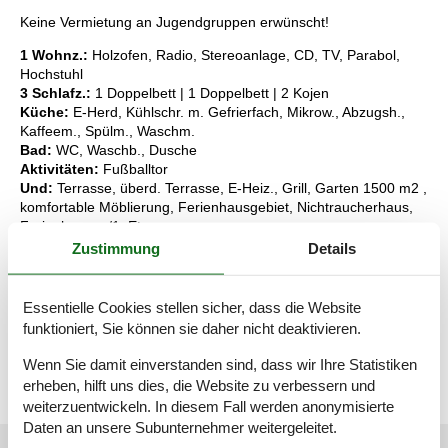
Keine Vermietung an Jugendgruppen erwünscht!
1 Wohnz.:
Holzofen, Radio, Stereoanlage, CD, TV, Parabol,
Hochstuhl
3 Schlafz.:
1 Doppelbett | 1 Doppelbett | 2 Kojen
Küche:
E-Herd, Kühlschr. m. Gefrierfach, Mikrow., Abzugsh.,
Kaffeem., Spülm., Waschm.
Bad:
WC, Waschb., Dusche
Aktivitäten:
Fußballtor
Und:
Terrasse, überd. Terrasse, E-Heiz., Grill, Garten 1500 m2 ,
komfortable Möblierung, Ferienhausgebiet, Nichtraucherhaus,
Ferienhaus m/1. Etage
Zustimmung
Details
Schlüsselinformationen
Das Ferienhaus steht Ihnen am Anreisetag ab 16:00 Uhr zur
Verfügung.
Essentielle Cookies stellen sicher, dass die Website
Die Schlüsselübergabe findet am Haus statt.
funktioniert, Sie können sie daher nicht deaktivieren.
Dieses Haus ist Smart-Lock-fähig
Wenn Sie damit einverstanden sind, dass wir Ihre Statistiken
erheben, hilft uns dies, die Website zu verbessern und
weiterzuentwickeln. In diesem Fall werden anonymisierte
Daten an unsere Subunternehmer weitergeleitet.