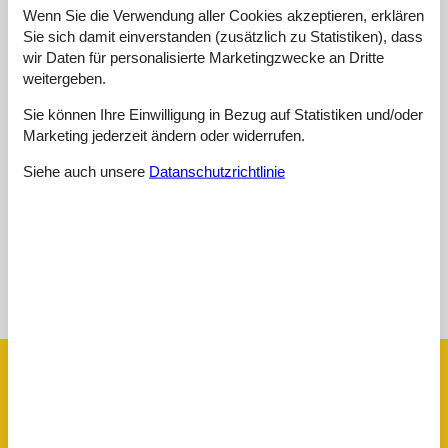
Externe Bewertungen
Wenn Sie die Verwendung aller Cookies akzeptieren, erklären
Sie sich damit einverstanden (zusätzlich zu Statistiken), dass
Unsere Gästebewertungen
Externe Bewertungen
wir Daten für personalisierte Marketingzwecke an Dritte
weitergeben.
4,0
Sie können Ihre Einwilligung in Bezug auf Statistiken und/oder
Marketing jederzeit ändern oder widerrufen.
Externe Bewertungen
Siehe auch unsere
Datanschutzrichtlinie
Keine detaillierten externen Bewertungen
Siehe Häuser nebenan
Sonnenstand über dem gewählten Objekt
😎
Ausstattung
Aktivitäten