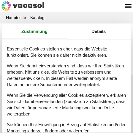
Hauptseite
Katalog
Zustimmung
Details
Katalog - Bulgarien
Essentielle Cookies stellen sicher, dass die Website
B
O
S
funktioniert, Sie können sie daher nicht deaktivieren.
Wenn Sie damit einverstanden sind, dass wir Ihre Statistiken
erheben, hilft uns dies, die Website zu verbessern und
weiterzuentwickeln. In diesem Fall werden anonymisierte
Daten an unsere Subunternehmer weitergeleitet.
Kundenservice
Wenn Sie die Verwendung aller Cookies akzeptieren, erklären
(+49) 040 8740 6723
Sie sich damit einverstanden (zusätzlich zu Statistiken), dass
wir Daten für personalisierte Marketingzwecke an Dritte
info@vacasol.de
weitergeben.
Mail
Öffnungszeiten
Sie können Ihre Einwilligung in Bezug auf Statistiken und/oder
Marketing jederzeit ändern oder widerrufen.