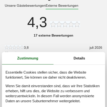
Unsere Gästebewertungen
Externe Bewertungen
4,3
17 externe Bewertungen
3,8
juli 2026
Allgemein:
Nice large home in a very rural area. Nice amenities for kids
Zustimmung
Details
like ping-pong, but lacking a few conveniences like paper towels
and definitive trash cans. Also did not understand the
expectation that we bring our own linens. They are available for
Essentielle Cookies stellen sicher, dass die Website
purchase, but my expectation is for that to be included. I wish
funktioniert, Sie können sie daher nicht deaktivieren.
more of the windows had screens to help keep the flies out so
we could keep them open as it was fairly warm and we needed
Wenn Sie damit einverstanden sind, dass wir Ihre Statistiken
some breeze. To give some context this was our first time to
erheben, hilft uns dies, die Website zu verbessern und
Belgium and traveling from the U.S., where we have used Vrbo
weiterzuentwickeln. In diesem Fall werden anonymisierte
rentals several times before.
Daten an unsere Subunternehmer weitergeleitet.