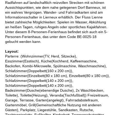
Radfahren auf landschaftlich reizvollen Strecken mit schönen
Aussichtspunkten, wie dem nahe gelegenen Dorf Banneux, ist
ein wahres Vergnügen. Wander- und Fahrradkarten sind am
Informationsschalter in Lierneux erhältlich. Der Fluss Lienne
bietet zahlreiche Möglichkeiten: Spielen im Wasser, Abkühlung
an heißen Tagen, ruhiges Angeln oder sportliches Kajakfahren.
Unter diesem 8-Personen-Ferienhaus befindet sich auch ein 5-
Personen-Ferienhaus, das unter dem Code BE-0025-18
gebucht werden kann.
Layout:
Parterre: (Wohnzimmer(TV, Herd, Sitzecke),
Esszimmer(Esstisch), Küche(Kochherd, Kaffeemaschine,
Backofen, Kombi-Mikrowelle, Spülmaschine, Waschmaschine),
Schlafzimmer(Doppelbett(160 x 200 cm)),
Schlafzimmer(Einzelbett(80 x 180 cm), Einzelbett(80 x 180 cm)),
Schlafzimmer(Doppelbett(140 x 200 cm)),
Schlafzimmer(Doppelbett(140 x 200 cm)),
Badezimmer(Dusche(ebenerdige Dusche), 2x Waschbecken,
Toilette), Toilette(Heizung), Veranda(Tischfußball)) Freizeitraum,
Garage, Terrasse, Garten(angelegt), Fahrradabstellraum,
Gartenmöbel, Grill(Gemeinschaftliche Nutzung mit anderen
Gästen), Parkplatz, Liegestühle, Sandkasten, Rutsche,
Tischtennisplatte, Fußballtor, Kinderbett, Treppenschutzgitter,