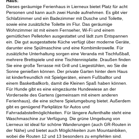
Haus:
Dieses geräumige Ferienhaus in Lierneux bietet Platz für acht
Personen und kann auch zwei Hunde aufnehmen. Es gibt vier
Schlafzimmer und ein Badezimmer mit Dusche und Toilette,
sowie eine zusätzliche Toilette im Flur. Das geräumige
Wohnzimmer ist mit einem Fernseher, Wi-Fi und einem
gemütlichen Pelletofen ausgestattet und lädt zum Entspannen
ein. Die gut ausgestattete Küche verfügt über moderne Geräte,
darunter eine Spülmaschine und eine Kombimikrowelle. Für
zusätzliche Unterhaltung sorgen eine Veranda mit Tischfußball,
mehrere Brettspiele und eine Tischtennisplatte. Draußen finden
Sie eine große Terrasse mit Grill und Liegestühlen, wo Sie die
Sonne genießen können. Der private Garten hinter dem Haus
ist kinderfreundlich mit Spielgeräten, einem Fußballtor und
einem Basketballkorb, damit die Kleinen Spaß haben können.
Für Hunde gibt es eine eingezäunte Hundewiese an der
Vorderseite des Gartens (gemeinsam mit einem anderen
Ferienhaus), die eine sichere Spielumgebung bietet. Außerdem
gibt es genügend Parkplätze für Autos und
Fahrradabstellmöglichkeiten. Für längere Aufenthalte steht eine
Waschmaschine zur Verfügung. Die grüne Umgebung von
Lierneux ist ideal für schöne Wanderungen (auch GR-Routen in
der Nähe) und bietet auch Möglichkeiten zum Mountainbiken,
wobei die Routen 12 und 13 besonders zu empfehlen sind.