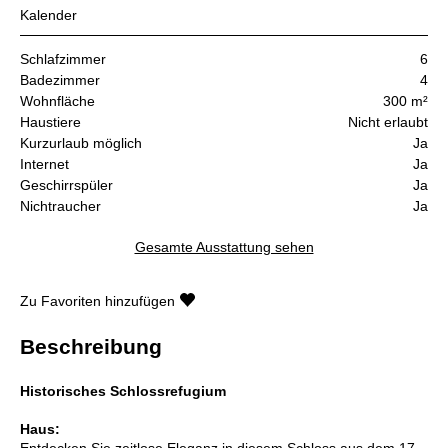
Kalender
Schlafzimmer
6
Badezimmer
4
Wohnfläche
300 m²
Haustiere
Nicht erlaubt
Kurzurlaub möglich
Ja
Internet
Ja
Geschirrspüler
Ja
Nichtraucher
Ja
Gesamte Ausstattung sehen
Zu Favoriten hinzufügen
Beschreibung
Historisches Schlossrefugium
Haus:
Entdecken Sie zeitlose Eleganz in diesem Schloss aus dem 17.