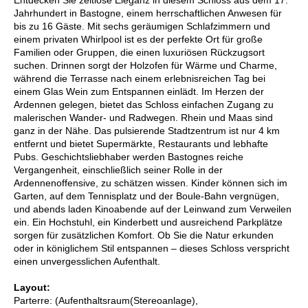
Jahrhundert in Bastogne, einem herrschaftlichen Anwesen für
bis zu 16 Gäste. Mit sechs geräumigen Schlafzimmern und
einem privaten Whirlpool ist es der perfekte Ort für große
Familien oder Gruppen, die einen luxuriösen Rückzugsort
suchen. Drinnen sorgt der Holzofen für Wärme und Charme,
während die Terrasse nach einem erlebnisreichen Tag bei
einem Glas Wein zum Entspannen einlädt. Im Herzen der
Ardennen gelegen, bietet das Schloss einfachen Zugang zu
malerischen Wander- und Radwegen. Rhein und Maas sind
ganz in der Nähe. Das pulsierende Stadtzentrum ist nur 4 km
entfernt und bietet Supermärkte, Restaurants und lebhafte
Pubs. Geschichtsliebhaber werden Bastognes reiche
Vergangenheit, einschließlich seiner Rolle in der
Ardennenoffensive, zu schätzen wissen. Kinder können sich im
Garten, auf dem Tennisplatz und der Boule-Bahn vergnügen,
und abends laden Kinoabende auf der Leinwand zum Verweilen
ein. Ein Hochstuhl, ein Kinderbett und ausreichend Parkplätze
sorgen für zusätzlichen Komfort. Ob Sie die Natur erkunden
oder in königlichem Stil entspannen – dieses Schloss verspricht
einen unvergesslichen Aufenthalt.
Layout:
Parterre: (Aufenthaltsraum(Stereoanlage),