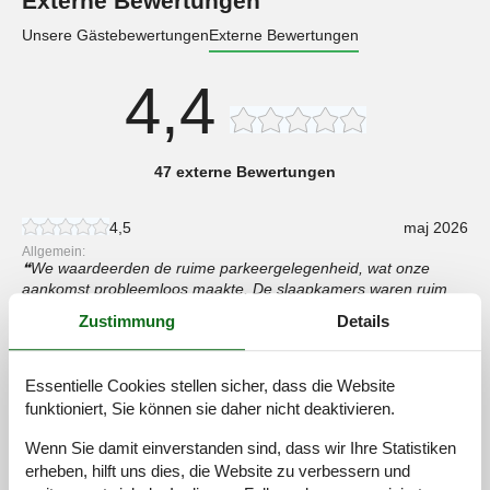
Externe Bewertungen
Unsere Gästebewertungen
Externe Bewertungen
4,4
47 externe Bewertungen
4,5
maj 2026
Allgemein:
We waardeerden de ruime parkeergelegenheid, wat onze
aankomst probleemloos maakte, De slaapkamers waren ruim
en comfortabel, met het tweepersoonsbed dat bijzonder gezellig
Zustimmung
Details
was, Een eenvoudige, aangename verblijf in het algemeen,
Essentielle Cookies stellen sicher, dass die Website
5,0
april 2026
funktioniert, Sie können sie daher nicht deaktivieren.
Allgemein:
Die Nähe des Schlosses zum Stadtzentrum ist ein großes Plus,
Wir haben es genossen, lokale Restaurants und Kneipen zu
Wenn Sie damit einverstanden sind, dass wir Ihre Statistiken
besuchen, Nach einem anstrengenden Tag waren die Sauna
erheben, hilft uns dies, die Website zu verbessern und
und das Whirlpool perfekt zum Entspannen, Ein schöner