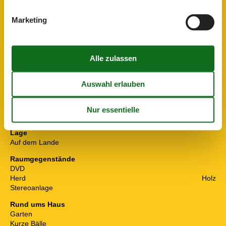
Kinder
Hochstuhl
Marketing
Kinderbett
Sandkasten
Spielgeräte
Küchenartikel
Backofen
Kocher
Keramik
Kombi-Mikrowelle
Kühl-/Gefrierschrank
Microwelle
Spülmaschine
Lage
Auf dem Lande
Raumgegenstände
DVD
Herd
Holz
Stereoanlage
Rund ums Haus
Garten
Kurze Bälle