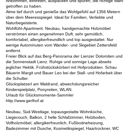
Ankommen, eintreten, auspacken und spüren, die richtige Wahl
getroffen zu haben.
Atme tief durch und genieße das Wohlgefühl auf 1356 Metern
über dem Meeresspiegel. Ideal für Familien, Verliebte und
Naturbegeisterte.
Wohlfühl-Apartment: Neubau, handgemachte Holzmöbel
verströmen einen angenehmen Duft, sehr gemütlich,
komfortabel, allergikerfreundlich und top ausgestattet. Nur
wenige Autominuten vom Wander- und Skigebiet Zettersfeld
entfernt.
Freier Blick auf das Berg-Panorama der Lienzer Dolomiten und
die Sonnenstadt Lienz. Ruhige und sonnige Lage abseits
jeglicher Hektik. Frühstückskörberl mit Hofprodukten. Schau
Bäuerin Margit und Bauer Leo bei der Stall- und Hofarbeit über
die Schulter.
Glücksplatzerl am Waldrand, abwechslungsreicher
Kinderspielplatz, Ponyreiten, WLAN.
Urlaub für Glücksmomente-Sammler
http://www.gerlhof.at
Neubau, Süd-Westlage, topausgestatte Wohnküche,
Liegecouch, Balkon, 2 helle Schlafzimmer, Holzboden,
Vollholzmöbel, allergikerfreunlich, Fußbodneheizung,
Badezimmer mit Dusche, Kosmetikspiegel, Haartrockner, WC