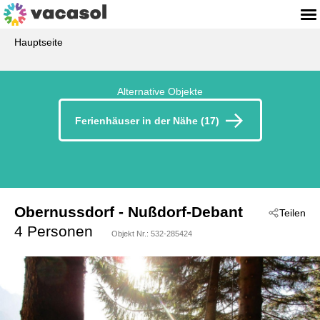
Hauptseite
Alternative Objekte
Ferienhäuser in der Nähe (17)
Obernussdorf
 - Nußdorf-Debant
Teilen
 - 9990
4 Personen
Objekt Nr.:
532-285424