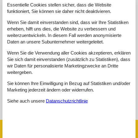
1 externe Bewertung
Essentielle Cookies stellen sicher, dass die Website
funktioniert, Sie können sie daher nicht deaktivieren.
5,0
juli 2022
Reinigung:
5
Lage:
5
Insgesamt:
5
Wenn Sie damit einverstanden sind, dass wir Ihre Statistiken
erheben, hilft uns dies, die Website zu verbessern und
Zimmer:
5
Service vor Ort:
5
Preis-Leistung:
5
weiterzuentwickeln. In diesem Fall werden anonymisierte
Allgemein:
Daten an unsere Subunternehmer weitergeleitet.
Danke für den wunderschönen Urlaub! Das Miteinander mit
der Gastfamilie, den Kindern und den anderen Gästen ist sehr
Wenn Sie die Verwendung aller Cookies akzeptieren, erklären
herzlich. Das Appartement ist sehr schön und gepflegt und mit
Sie sich damit einverstanden (zusätzlich zu Statistiken), dass
allem ausgestattet. Das Tüpfelchen auf dem i ist die
wunderschöne Terrasse mit dem herrlichen Blick auf die Lienzer
wir Daten für personalisierte Marketingzwecke an Dritte
Dolomiten. Ich hab mich sehr wohl bei euch gefühlt! Danke!
weitergeben.
Sie können Ihre Einwilligung in Bezug auf Statistiken und/oder
Marketing jederzeit ändern oder widerrufen.
Siehe Häuser nebenan
Siehe auch unsere
Datanschutzrichtlinie
Sonnenstand über dem gewählten Objekt
😎
Ausstattung