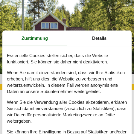
Zustimmung
Details
Essentielle Cookies stellen sicher, dass die Website
funktioniert, Sie können sie daher nicht deaktivieren.
Wenn Sie damit einverstanden sind, dass wir Ihre Statistiken
erheben, hilft uns dies, die Website zu verbessern und
Villa Vimmerby 148-S35245
weiterzuentwickeln. In diesem Fall werden anonymisierte
Daten an unsere Subunternehmer weitergeleitet.
Wenn Sie die Verwendung aller Cookies akzeptieren, erklären
Für einen entspannten Familienurlaub in Schweden ist es eine
Sie sich damit einverstanden (zusätzlich zu Statistiken), dass
gute Wahl, eine Villa in Vimmerby zu mieten. Hier können die
wir Daten für personalisierte Marketingzwecke an Dritte
Kinder nach Herzenslust toben und die Umgebung erkunden.
weitergeben.
Inmitten der wunderschönen Naturlandschaft der Provinz
Smaland gibt es viel zu entdecken.
Sie können Ihre Einwilligung in Bezug auf Statistiken und/oder