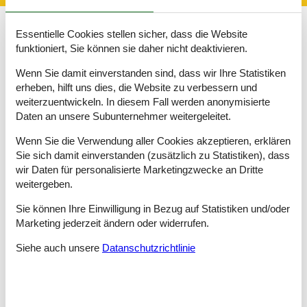
Essentielle Cookies stellen sicher, dass die Website
Ein Aufenthalt in einer Villa in Barcelona ist für Familien mit
funktioniert, Sie können sie daher nicht deaktivieren.
Kindern die beste Art von Unterkunft, da ausreichend Platz im
Allgemeinen zu mehr Harmonie beiträgt. Die Auswahl an Villen
Wenn Sie damit einverstanden sind, dass wir Ihre Statistiken
in Barcelona ist groß und Touristen haben die Wahl zwischen
erheben, hilft uns dies, die Website zu verbessern und
einem Haus im Stadtzentrum oder in Strandnähe.
weiterzuentwickeln. In diesem Fall werden anonymisierte
Daten an unsere Subunternehmer weitergeleitet.
Barcelonas Architektur wurde entscheidend vom Künstler Antoni
Gaudí geprägt, der sowohl die beeindruckende Kathedrale
Wenn Sie die Verwendung aller Cookies akzeptieren, erklären
Sagrada Familia, die bis heute nicht komplett fertiggestellt
Sie sich damit einverstanden (zusätzlich zu Statistiken), dass
wurde als auch zahlreiche andere Gebäude entworfen hat.
wir Daten für personalisierte Marketingzwecke an Dritte
Gerade für Familien, die Urlaub in einer Villa in Barcelona
weitergeben.
machen, ist der 17 Hektar große Güell Park ein tolles
Ausflugsziel, das seit 1984 auf der UNESCO-Welterbeliste steht.
Sie können Ihre Einwilligung in Bezug auf Statistiken und/oder
Der auf einem Hügel gelegene Komplex besteht aus einer
Marketing jederzeit ändern oder widerrufen.
wunderschönen Parkanlage und von Gaudí geschaffenen
Bauwerken. Außerdem genießt man einen fantastischen Blick
Siehe auch unsere
Datanschutzrichtlinie
auf die Stadt.
Es ist also grüne Oase und Kunstwerk in einem, so dass
Besucher mit den unterschiedlichsten Interessen hier auf ihre
Kosten kommen, wenn sie sich eine Villa in Barcelona mieten.