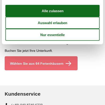
Das lebhafte Stadtleben gehört ebenso zu einem Urlaub in einer
Unterkunft in Irland wie das idyllische Landleben, welches
besonders Kinder genießen. Unabhängig von der gewählten
Region sind es die faszinierenden Burgen und historischen
Herrensitze, die viele Familien begeistern.
Doch bei Touren durch die irische Landschaft lässt sich noch viel
mehr entdecken, denn Irland begeistert mit einem besonderen
kulturellen Reichtum und historischen Schätzen, die es während
eines Urlaubs auf der Insel zu entdecken gilt.
Buchen Sie jetzt Ihre Unterkunft.
Wählen Sie aus 64 Ferienhäusern
Kundenservice