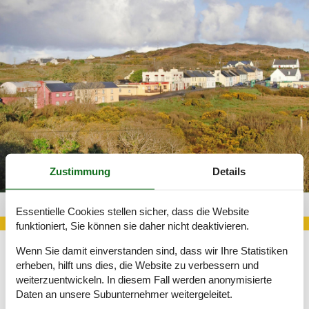
Zustimmung
Details
Unterkunft Irland 216-EIR021005-F
Essentielle Cookies stellen sicher, dass die Website
funktioniert, Sie können sie daher nicht deaktivieren.
Wenn Sie damit einverstanden sind, dass wir Ihre Statistiken
erheben, hilft uns dies, die Website zu verbessern und
Irland ist als besonders kinderfreundliches Familienreiseziel
weiterzuentwickeln. In diesem Fall werden anonymisierte
bekannt. Auf der grünen Insel herrscht ganzjährig ein mildes
Klima und die endlos erscheinenden Landschaften wirken auf
Daten an unsere Subunternehmer weitergeleitet.
Kinder wie ein großer Abenteuerspielplatz.