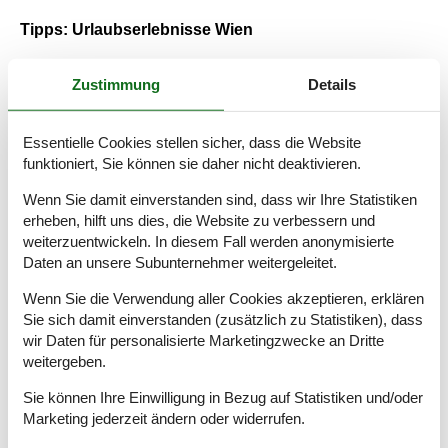
Tipps: Urlaubserlebnisse Wien
Alleine die Gebäude in Wien sind eine Attraktion für sich.
Zustimmung
Details
Gigantische und imposante historische Gebäude und moderne
farbenfrohe Bauten - bei einem Rundgang, einer Rundfahrt
durch die Stadt - oder auch vom großen Wiener Riesenrad aus -
gibt es jede Menge zu sehen und zu bewundern. Vollendet
Essentielle Cookies stellen sicher, dass die Website
werden die Eindrücke von der hübschen Donau und den vielen
funktioniert, Sie können sie daher nicht deaktivieren.
Grünbereichen. Wien hat auch unzählige Sehenswürdigkeiten
zu bieten, und die meisten kulturellen Angebote haben auch
Wenn Sie damit einverstanden sind, dass wir Ihre Statistiken
eine kinderfreundliche Version.
erheben, hilft uns dies, die Website zu verbessern und
weiterzuentwickeln. In diesem Fall werden anonymisierte
Wiens einstige große Epoche lässt sich deutlich an den vielen
Daten an unsere Subunternehmer weitergeleitet.
hübschen Gebäuden der Stadt ablesen, z. B. am Stephansdom
und Schloss Schönbrunn. Die Spanische Hofreitschule ist
Wenn Sie die Verwendung aller Cookies akzeptieren, erklären
weltweit die einzige mit Europas ältester gezüchteter
Sie sich damit einverstanden (zusätzlich zu Statistiken), dass
Pferderasse, den hübschen weißen Lipizzanern. Die Pferde
wir Daten für personalisierte Marketingzwecke an Dritte
präsentieren u. a. ein „Ballett für weiße Hengste". Eins der
weitergeben.
besten naturhistorischen Museen der Welt befindet sich in Wien.
Kinder, für die der Eintritt kostenlos ist, sind gewöhnlich von den
Sie können Ihre Einwilligung in Bezug auf Statistiken und/oder
Dinosauriereiern des Museums ganz begeistert. In Wien gibt es
Marketing jederzeit ändern oder widerrufen.
insgesamt richtig viele interessante Dinge für Kinder, u. a. das
Schmetterlingshaus und den Tiergarten Schönbrunn.