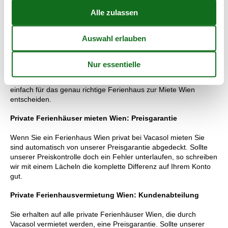
einem Besuch der vielen Museen der Stadt, im Tiergarten und
samstags auf dem großen Flohmarkt interessante Erlebnisse
mit nach Hause.
Vermietung von private Ferienhäuser Wien: Ihre
Vorteile
Deshalb können Sie sich sofort einen Überblick über all die
schön gelegenen Ferienhäuser Wien verschaffen und sich ganz
einfach für das genau richtige Ferienhaus zur Miete Wien
entscheiden.
Private Ferienhäuser mieten Wien: Preisgarantie
Wenn Sie ein Ferienhaus Wien privat bei Vacasol mieten Sie
sind automatisch von unserer Preisgarantie abgedeckt. Sollte
unserer Preiskontrolle doch ein Fehler unterlaufen, so schreiben
wir mit einem Lächeln die komplette Differenz auf Ihrem Konto
gut.
Private Ferienhausvermietung Wien: Kundenabteilung
Sie erhalten auf alle private Ferienhäuser Wien, die durch
Vacasol vermietet werden, eine Preisgarantie. Sollte unserer