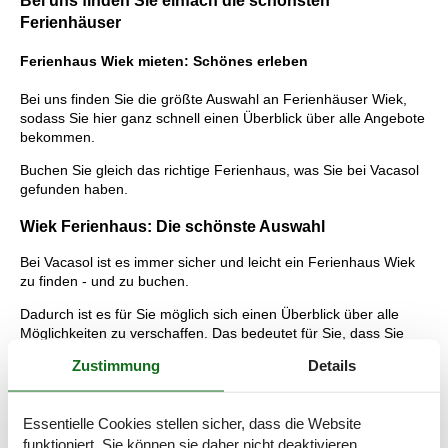
Bei uns finden Sie einfach die schönsten
Ferienhäuser
Ferienhaus Wiek mieten: Schönes erleben
Bei uns finden Sie die größte Auswahl an Ferienhäuser Wiek,
sodass Sie hier ganz schnell einen Überblick über alle Angebote
bekommen.
Buchen Sie gleich das richtige Ferienhaus, was Sie bei Vacasol
gefunden haben.
Wiek Ferienhaus: Die schönste Auswahl
Bei Vacasol ist es immer sicher und leicht ein Ferienhaus Wiek
zu finden - und zu buchen.
Dadurch ist es für Sie möglich sich einen Überblick über alle
Möglichkeiten zu verschaffen. Das bedeutet für Sie, dass Sie
sich in Kürze einen Überblick über alle Angebote bilden können.
Zustimmung
Details
Lesen Sie mehr über die zahllose Erlebnisse und Aktivitäten,
zwischen denen Sie frei wählen können, und über die viele
Vorteile, die Sie bei der Buchung eines vermietetes
Essentielle Cookies stellen sicher, dass die Website
Ferienhauses bei uns bekommen.
funktioniert, Sie können sie daher nicht deaktivieren.