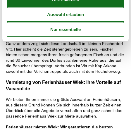
der noch aus der Kaiserzeit stammt, ist dieses Ausflugsziel auf
einer ca. 45 Meter hohen Steilküste der ganz besonderen Art.
Alle drei Türme stehen den Besuchern offen. Die Touristen
stehen auf Felsen, die zum größten Teil aus der bekannten
Kreide bestehen. Auch die verschiedenen Bunker, die teilweise
von der Volksarmee der DDR genutzt wurden, können besichtigt
werden.
Ganz anders zeigt sich diese Landschaft im kleinen Fischerdorf
Vitt. Hier scheint die Zeit stehengeblieben zu sein. Fischer
bieten schon morgens ihren frisch gefangenen Fisch an und die
rund 30 Einwohner des Dorfes strahlen eine Ruhe aus, die auf
die Besucher überspringt. Verbunden ist Vitt mit Kap Arkona
sowohl mit der Veilchentreppe als auch mit dem Hochuferweg.
Vermietung von Ferienhäuser Wiek: Ihre Vorteile auf
Vacasol.de
Wir bieten Ihnen immer die größte Auswahl an Ferienhäusern,
aus diesem Grund können Sie sich innerhalb kurzer Zeit einen
Überblick über alle Angebote verschaffen und ganz schnell das
passende Ferienhaus Wiek zur Miete auswählen.
Ferienhäuser mieten Wiek: Wir garantieren die besten