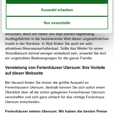
bilden zwei riesige Walkieferknochen ein sehr beeindruckendes
Eingangsportal. Zu einem Besuch in Wyk gehört unbedingt auch
ein Bummel über den Sandwall. Diese Promenade gilt als eine
der schönsten Flaniermeilen in Deutschland.
Von dort haben Sie einen großartigen Blick die weit draußen
liegenden Halligen. Sie können diese winzigen Inseln auch
besuchen, denn am Hafen von Wyk starten regelmäßig
Ausflugsfahrten in die faszinierende Welt dieser ungewöhnlichen
Inseln in der Nordsee. In Wyk finden Sie auch ein sehr
attraktives Meerwasserhallenbad. Sollte das Wetter für einen
Strandbesuch einmal weniger einladend sein, erwartet Sie dort
ein ungetrübtes Badevergnügen für die ganze Familie.
Vermietung von Ferienhäuser Utersum: Ihre Vorteile
auf dieser Webseite
Bei Vacasol finden Sie immer die größte Auswahl an
Ferienhäusern Utersum, deshalb können Sie sich sofort einen
Überblick über all die schön gelegenen Ferienhäuser Utersum
verschaffen und sich ganz einfach für das richtige Ferienhaus
Utersum entscheiden.
Ferienhäuser mieten Utersum: Wir haben die besten Preise