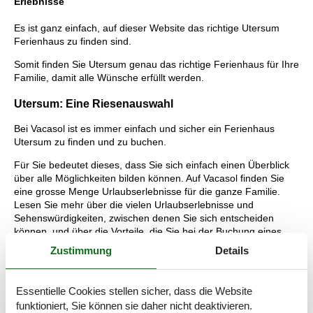
Erlebnisse
Es ist ganz einfach, auf dieser Website das richtige Utersum
Ferienhaus zu finden sind.
Somit finden Sie Utersum genau das richtige Ferienhaus für Ihre
Familie, damit alle Wünsche erfüllt werden.
Utersum: Eine Riesenauswahl
Bei Vacasol ist es immer einfach und sicher ein Ferienhaus
Utersum zu finden und zu buchen.
Für Sie bedeutet dieses, dass Sie sich einfach einen Überblick
über alle Möglichkeiten bilden können. Auf Vacasol finden Sie
eine grosse Menge Urlaubserlebnisse für die ganze Familie.
Lesen Sie mehr über die vielen Urlaubserlebnisse und
Sehenswürdigkeiten, zwischen denen Sie sich entscheiden
können, und über die Vorteile, die Sie bei der Buchung eines
vermietetes Ferienhauses bei Vacasol bekommen.
Zustimmung
Details
Tipps: Urlaubserlebnisse Utersum
Essentielle Cookies stellen sicher, dass die Website
Stolz bezeichnen die Insulaner diesen Abschnitt der deutschen
funktioniert, Sie können sie daher nicht deaktivieren.
Nordseeküste als „friesische Karibik“. Nicht zu Unrecht, denn auf