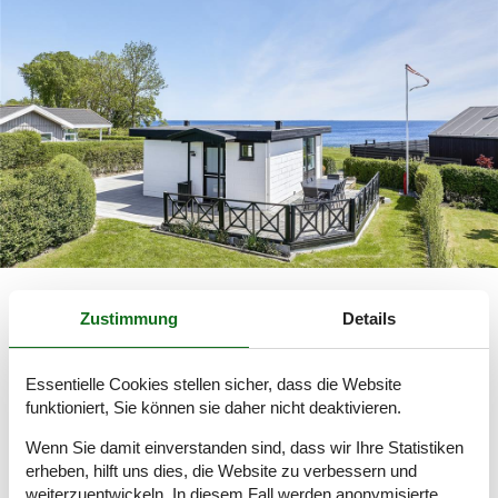
Zustimmung
Details
Hier finden Sie ganz einfach ein
schönes Ferienhaus
Essentielle Cookies stellen sicher, dass die Website
funktioniert, Sie können sie daher nicht deaktivieren.
Privat Ferienhaus Sönderby mieten: Schöne
Wenn Sie damit einverstanden sind, dass wir Ihre Statistiken
Erlebnisse erwarten Sie
erheben, hilft uns dies, die Website zu verbessern und
Es ist ganz einfach, auf dieser Website das richtige, privat
weiterzuentwickeln. In diesem Fall werden anonymisierte