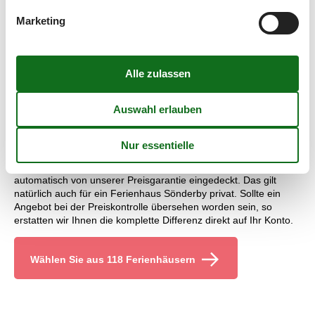
Sönderby entscheiden.
Marketing
Private Ferienhäuser mieten Sönderby: Preisgarantie
Sie erhalten auf alle Ferienhäuser, die durch Vacasol vermietet
werden, eine Preisgarantie. Sollte unserer Preiskontrolle doch
ein Fehler unterlaufen, so erstatten wir Ihnen ohne Probleme
die Differenz. Der Betrag wird direkt innerhalb weniger Tage auf
Ihr Konto überwiesen.
Private Ferienhausvermietung Sönderby: Kundenservice
Jeder der bei Uns ein Ferienhaus Sönderby privat buchen, ist
automatisch von unserer Preisgarantie eingedeckt. Das gilt
natürlich auch für ein Ferienhaus Sönderby privat. Sollte ein
Angebot bei der Preiskontrolle übersehen worden sein, so
erstatten wir Ihnen die komplette Differenz direkt auf Ihr Konto.
Wählen Sie aus 118 Ferienhäusern