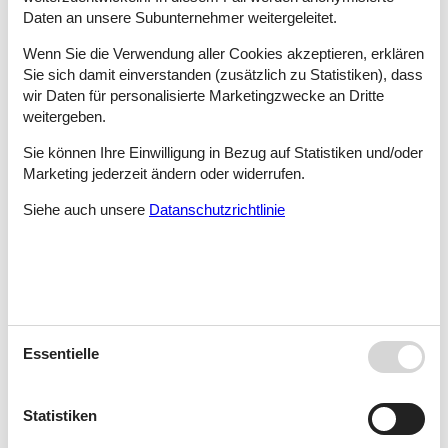
vermietete Ferienhaus Sönderby zu finden.
Daten an unsere Subunternehmer weitergeleitet.
Privat Ferienhaus Sönderby: Die grösste Auswahl
Wenn Sie die Verwendung aller Cookies akzeptieren, erklären
Sie sich damit einverstanden (zusätzlich zu Statistiken), dass
Vacasol bietet Ihnen immer die größte Auswahl an privaten
wir Daten für personalisierte Marketingzwecke an Dritte
Ferienhäusern. Das verschafft Ihnen einen schnellen Überblick
weitergeben.
über alle private Ferienhäuser Sönderby auf einer Internetseite.
Einfach und sicher.
Sie können Ihre Einwilligung in Bezug auf Statistiken und/oder
Marketing jederzeit ändern oder widerrufen.
Lesen Sie mehr über die herrlichen Urlaubserlebnisse, zwischen
denen Sie sich entscheiden können, und über die Vorteile, die
Siehe auch unsere
Datanschutzrichtlinie
Sie bei der Buchung eines privat vermieteten Ferienhauses bei
uns bekommen.
Tipps: Urlaubserlebnisse Sönderby
INDSÆT
Vermietung von private Ferienhäuser Sönderby: Ihre
Essentielle
Vorteile
Deshalb können Sie sich sofort einen Überblick über all die
Statistiken
schön gelegenen Ferienhäuser Sönderby verschaffen und sich
ganz einfach für das genau richtige Ferienhaus zur Miete