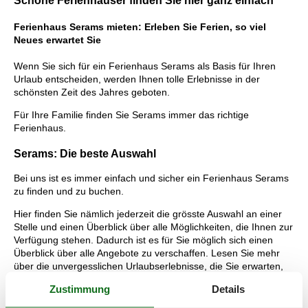
Schöne Ferienhäuser finden Sie hier ganz einfach
Ferienhaus Serams mieten: Erleben Sie Ferien, so viel
Neues erwartet Sie
Wenn Sie sich für ein Ferienhaus Serams als Basis für Ihren
Urlaub entscheiden, werden Ihnen tolle Erlebnisse in der
schönsten Zeit des Jahres geboten.
Für Ihre Familie finden Sie Serams immer das richtige
Ferienhaus.
Serams: Die beste Auswahl
Bei uns ist es immer einfach und sicher ein Ferienhaus Serams
zu finden und zu buchen.
Hier finden Sie nämlich jederzeit die grösste Auswahl an einer
Stelle und einen Überblick über alle Möglichkeiten, die Ihnen zur
Verfügung stehen. Dadurch ist es für Sie möglich sich einen
Überblick über alle Angebote zu verschaffen. Lesen Sie mehr
über die unvergesslichen Urlaubserlebnisse, die Sie erwarten,
und über die Vorteile, die Sie bekommen, wenn Sie bei Vacasol
Zustimmung
Details
ein vermietetes Ferienhaus Serams buchen.