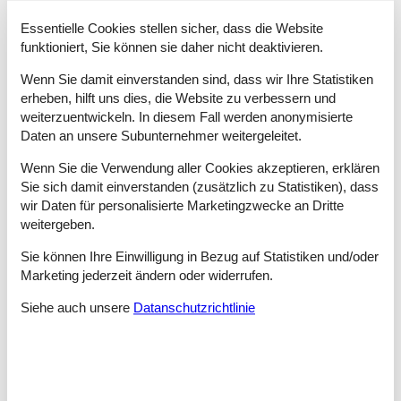
Tipps: Urlaubserlebnisse Serams
Essentielle Cookies stellen sicher, dass die Website
Im Urlaub stehen Kräfte sammeln, Regenerieren und Spaß
funktioniert, Sie können sie daher nicht deaktivieren.
haben im Vordergrund. Diesen Wünschen wird der Ferienort
Wenn Sie damit einverstanden sind, dass wir Ihre Statistiken
Serams in Mecklenburg-Vorpommern voll und ganz gerecht.
Das kleine Dorf auf der faszinierenden Insel Rügen versprüht
erheben, hilft uns dies, die Website zu verbessern und
einen besonderen Zauber und begrüßt Sie mit ländlichem
weiterzuentwickeln. In diesem Fall werden anonymisierte
Charme. Serams gehört zur Gemeinde Zirkow und erfreut durch
Daten an unsere Subunternehmer weitergeleitet.
seine attraktive Nähe zu den mondänen Seebädern.
Wenn Sie die Verwendung aller Cookies akzeptieren, erklären
Der Ort im Inselinneren hat eine ländlich-verträumte
Sie sich damit einverstanden (zusätzlich zu Statistiken), dass
Ausstrahlung und sorgt für fantasiebeflügelnde
wir Daten für personalisierte Marketingzwecke an Dritte
Entspannungsmomente. Die Spazier-, Wellness- und
weitergeben.
Spieloasen vertreiben Stress im Nu und warten direkt vor der
Tür. Begehrte Ausflugsziele für die ganze Familie gibt in Hülle
Sie können Ihre Einwilligung in Bezug auf Statistiken und/oder
und Fülle. Immer lustig zu geht es in Karls Erlebnis-Dorf in
Marketing jederzeit ändern oder widerrufen.
Zirkow – ob auf der Gänsewiese oder in der Erdbeer-
Raupenbahn.
Siehe auch unsere
Datanschutzrichtlinie
Auch wenn Ihr gemütliches Ferienhaus im Inneren der
Rügeninsel liegt, sind die herrlichen Ostseestrände von Sellin
und Binz in wenigen Minuten Fuß- oder Radweg erreichbar.
Endlos blaues Meer und feinster Sand begeistern erwachsene
Strandliebhaber ebenso wie den entdeckerfreudigen