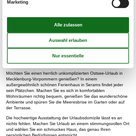
gewaltige Großsteingräber spannungsvolle Einblicke in die
Marketing
Steinzeit. Der Museumshof von Zirkow beeindruckt mit
landwirtschaftlichen Maschinen, Geräten und Gegenständen
aus der rügenschen Vergangenheit.
In Serams auf Rügen haben es Wellness- und Aktivurlauber
einfach gut. Die ruhige Stimmung in dem beschaulichen
Ferienort sorgt ganz von selbst für Entspannung, neue Kraft und
Entschleunigung. Ob fröhliches Strandvergnügen, Kultur-
Streifzug, Erlebnistour im Naturparadies oder ausruhen und den
Tag auf sich zukommen lassen – hier können Sie unbeschwert
nach Ihrem Rhythmus leben.
Möchten Sie einen herrlich unkomplizierten Ostsee-Urlaub in
Mecklenburg-Vorpommern genießen? In einem
außergewöhnlich schönen Ferienhaus in Serams findet jeder
sein Plätzchen. Machen Sie es sich in komfortablen
Wohnräumen richtig bequem, genießen Sie das wunderschöne
Ambiente und spüren Sie die Meeresbrise im Garten oder auf
der Terrasse.
Die hochwertige Ausstattung der Urlaubsdomizile lässt es an
nichts fehlen. Machen Sie Urlaub an einem stimmungsvollen Ort
und wählen Sie ein schmuckes Haus, das genau Ihren
persönlichen Bedürfnissen entspricht.