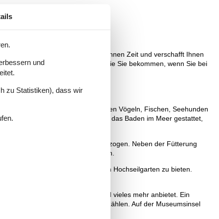
ails
ren.
olstein Nordseeküste. Das erspart Ihnen Zeit und verschafft Ihnen
verbessern und
ie erwarten, und über die Vorteile, die Sie bekommen, wenn Sie bei
itet.
 zu Statistiken), dass wir
lpark Deutschlands und wird von vielen Vögeln, Fischen, Seehunden
ufen.
werden können. An einigen Orten ist das Baden im Meer gestattet,
rfahrungen.
 Hier werden Seehund-Kinder großgezogen. Neben der Fütterung
und dürfen die Tiere selbst füttern.
nter Husum Freizeitpark" hat einen Hochseilgarten zu bieten.
 Trampolinanlage, Wasserspiele und vieles mehr anbietet. Ein
warten können ihre Geschichte zu erzählen. Auf der Museumsinsel
 abschließt.