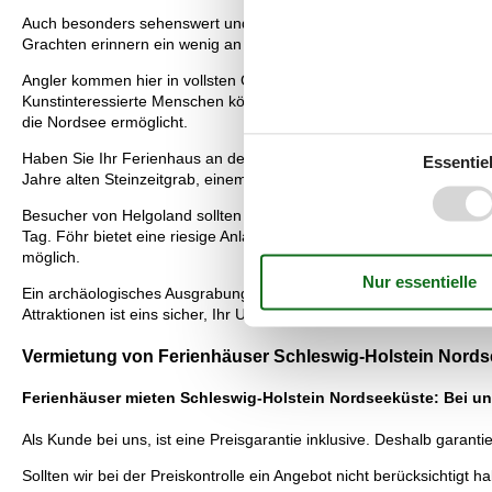
Auch besonders sehenswert und sicher nicht weit entfernt von Ihre
Grachten erinnern ein wenig an Amsterdam. Die Grachten kann man
Angler kommen hier in vollsten Genuss und auch ein Picknick mit d
Kunstinteressierte Menschen können sich in Malkursen, Galerien, K
die Nordsee ermöglicht.
Haben Sie Ihr Ferienhaus an der Schleswig-Holsteiner Nordsee auf 
Essentiel
Jahre alten Steinzeitgrab, einem wunderschönen Naturschutzgebie
Besucher von Helgoland sollten ihre Wanderausrüstung einpacken 
Tag. Föhr bietet eine riesige Anlage "Adventure Golf", ein Robbenze
möglich.
Ein archäologisches Ausgrabungsgebiet, malerische Dünen und hübsc
Attraktionen ist eins sicher, Ihr Urlaub in Ihrem Ferienhaus an Schl
Vermietung von Ferienhäuser Schleswig-Holstein Nordsee
Ferienhäuser mieten Schleswig-Holstein Nordseeküste: Bei uns
Als Kunde bei uns, ist eine Preisgarantie inklusive. Deshalb garant
Sollten wir bei der Preiskontrolle ein Angebot nicht berücksichtigt ha