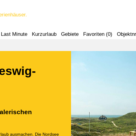
erienhäuser.
Last Minute
Kurzurlaub
Gebiete
Favoriten (
0
)
Objektnr
leswig-
alerischen
 Urlaub ausmachen. Die Nordsee