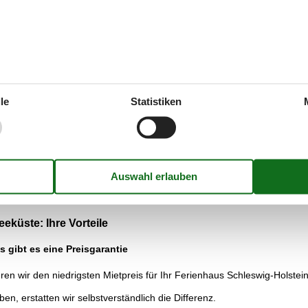
m Ferienhaus an der Schleswig-Holsteiner Nordsee, ist das holländisc
 mit einem Schiff, Boot oder Kanu befahren.
em Blick auf die Grachten wird zum besonderen Erlebnis. Friedrichsta
eramik Ateliers und Werkstätten austoben. Ein ebenso schöner Blickfan
einer Insel gebucht, können Sie folgende Attraktionen bewundern. Syl
le
Statistiken
t und dem Sylter Aquarium.
und können einen Luftschutzbunker und die "Vogelberinger Hütte" ent
ntrum, Spielplätze und eine "Kinder-Uni", bei der Kinder abenteuerliche
he Dörfer hat Amrum zu bieten. Auf Pellworm finden sich tolle Wander
eswig-Holsteins Nordseeküste wird sicherlich erlebnisreich.
küste: Ihre Vorteile
 gibt es eine Preisgarantie
ieren wir den niedrigsten Mietpreis für Ihr Ferienhaus Schleswig-Holste
ben, erstatten wir selbstverständlich die Differenz.