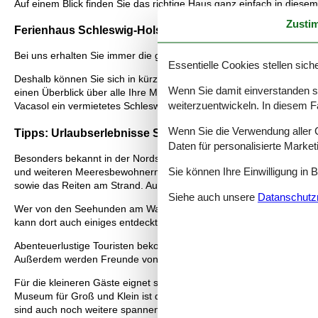
Auf einem Blick finden Sie das richtige Haus ganz einfach in diesem
Zusti
Ferienhaus Schleswig-Holstein Nordseeküste: Eine Rie
Bei uns erhalten Sie immer die größte Auswahl an Ferienhäuser Sc
Essentielle Cookies stellen siche
Deshalb können Sie sich in kürze einen Überblick über alle Ferien
Wenn Sie damit einverstanden sin
einen Überblick über alle Ihre Möglichkeiten auf dieser einen Webs
weiterzuentwickeln. In diesem F
Vacasol ein vermietetes Schleswig-Holstein Nordseeküste Ferienh
Wenn Sie die Verwendung aller Co
Tipps: Urlaubserlebnisse Schleswig-Holstein Nordseekü
Daten für personalisierte Marke
Besonders bekannt in der Nordsee-Region ist der Nationalpark Sch
Sie können Ihre Einwilligung in 
und weiteren Meeresbewohnern besucht. Es gibt hier viele Aussich
sowie das Reiten am Strand. Auch viele Schiffsfahrten werden ange
Siehe auch unsere
Datanschutzri
Wer von den Seehunden am Wattenmeer nicht genug kriegen kann, 
kann dort auch einiges entdeckt werden. Im "Tierpark Westküstenp
Abenteuerlustige Touristen bekommen die Möglichkeit, im "OutEx-Kl
Außerdem werden Freunde von Lasertag und Schwarzlichtminigolf fün
Für die kleineren Gäste eignet sich der "Land und Leute Erlebnish
Museum für Groß und Klein ist das "Teddy Bär Haus". Hier ist ein
sind auch noch weitere spannende Museen zu finden. Außerdem finde