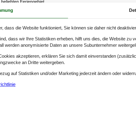
 beliebten Feriengebiet.
mmung
Det
senauswahl
hleswig-Holstein Nordseeküste.
r, dass die Website funktioniert, Sie können sie daher nicht deaktivie
häuser machen und finden so Ihr ganz richtiges Ferienhaus Schleswig-H
d, dass wir Ihre Statistiken erheben, hilft uns dies, die Website zu 
eite. Lesen Sie mehr über die unvergesslichen Urlaubserlebnisse, die S
all werden anonymisierte Daten an unsere Subunternehmer weitergele
aus buchen.
okies akzeptieren, erklären Sie sich damit einverstanden (zusätzlich
ste
tingzwecke an Dritte weitergeben.
leswig-Holsteins, auch Wattenmeer genannt. Er ist der größte Nationa
Bezug auf Statistiken und/oder Marketing jederzeit ändern oder widerr
tspunkte, die mit dem Fahrrad, zu Fuß oder durch Führungen erreicht 
boten. Das Angebot "Junior Ranger" bietet für Kinder intensive Nature
chtlinie
wird sich für die Seehundstation Friedrichskoog begeistern können.
ark und Robbarium" können Kinder außergewöhnlichen Tieren begegnen 
etterwald Hochseilgarten Hedemarschen" zu klettern. Auch der "Fun Ce
dig. Auch einen Indoor-Spielplatz hat der Park zu bieten.
of Dithmarschen", der verschiedene Karusselle und Fahrgeschäfte, eine
e große Sammlung historischer Teddybären ausgestellt, die es kaum er
t sich nicht weit entfernt eine Sommerrodelbahn, die den Tag perfekt