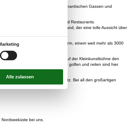
he Städtchen "Friedrichstadt". Die romantischen Gassen und
dt hat zudem viele hübsche Cafés und Restaurants.
g ist der Leuchtturm Westerheversand, der eine tolle Aussicht über
t ist geschmückt von einem Leuchtturm, einem weit mehr als 3000
Marketing
decken. Veranstaltungen versüßen auf der Kleinkunstbühne den
 Expeditionen erleben. Auch surfen, golfen und reiten sind hier
wege, Strände und ein Minigolfplatz. Bei all den großartigen
in Nordseeküste bei uns.